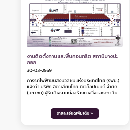
บริเวณใกล้เคียงในวันเวลาดังกล่าว ดังนั้น หากไม่มี
ความจำเป็น โปรดหลีกเลี่ยง เส้นทาง และ รฟม.
ต้องขออภัยมา ณ โอกาสนี้ โดยผู้ใช้เส้นทางสามารถ
สอบถามรายละเอียดการปิดเบี่ยงจราจรได้ที่
หมายเลข 08 0065 1138 และติดตามข้อมูลโครง
การฯ ได้ที่ เว็บไซต์ www.mrta-
purplelinesouth.com Facebook โครงการ
รถไฟฟ้าสายสีม่วง ช่วงเตาปูน - ราษฎร์บูรณะ และ
งานยกติดตั้งโครงสร้างทางวิ่งหลัก ซอยสง่า
Line @mrtpurpleline
งาม
03-04-2569
การรถไฟฟ้าขนส่งมวลชนแห่งประเทศไทย (รฟม.)
แจ้งว่า บริษัท อิตาเลียนไทย ดีเวล๊อปเมนต์ จำกัด
(มหาชน) ผู้รับจ้างงานก่อสร้างทางวิ่งและสถานียก
ระดับ อาคารจอดรถไฟฟ้าและอาคารจอดแล้วจร
โครงการรถไฟฟ้าสายสีม่วง ช่วงเตาปูน -
ราษฎร์บูรณะ (วงแหวนกาญจนาภิเษก) สัญญาที่ 5
รายละเอียดเพิ่มเติม »
ช่วงดาวคะนอง - ครุใน มีความจำเป็นต้องปิดเบี่ยง
จราจรชั่วคราว บนถนนสุขสวัสดิ์ ฝั่งขาเข้า 2 ช่อง
จราจร และบนถนนทางออกทางพิเศษกาญจนา
ภิเษก 1 ช่องจราจร บริเวณบริษัท อาณาจักร ดี