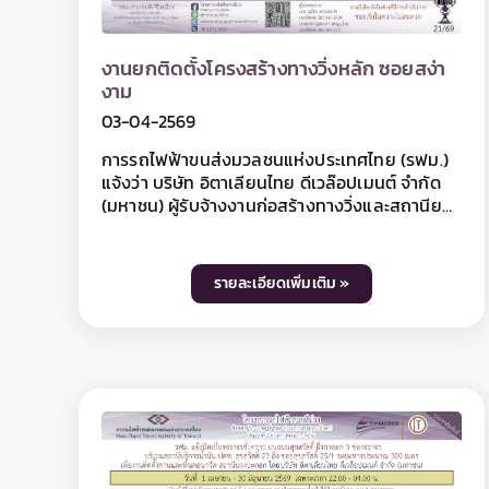
ผู้ใช้เส้นทางสามารถสอบถามรายละเอียดการเบี่ยง
จราจรได้ที่หมายเลข 06 5928 0597
รฟม. แจ้งปิดเบี่ยงจราจรบนถนนประชาธิปก
ฝั่งขาออก บริเวณโรงพยาบาลนันอา ถึง แยก
บ้านแขก เพื่อเตรียมพื้นที่สำหรับงาน
10-04-2569
โครงสร้างผนังชั้นใต้ดินและอาคารทางขึ้น-ลง
สถานีสะพานพุทธฯ
การรถไฟฟ้าขนส่งมวลชนแห่งประเทศไทย (รฟม.)
แจ้งว่า กิจการร่วมค้า ไอทีดี-เอ็นดับเบิ้ลยูอาร์ เอ็
มอาร์ที ผู้รับจ้างงานออกแบบและก่อสร้างอุโมงค์
ทางวิ่งและสถานีใต้ดิน โครงการรถไฟฟ้าสายสีม่วง
ช่วงเตาปูน - ราษฎร์บูรณะ (วงแหวนกาญจนา
ภิเษก) สัญญาที่ 3 ช่วงผ่านฟ้า - สะพานพุทธ มี
รายละเอียดเพิ่มเติม »
ความจำเป็นต้องปิดเบี่ยงจราจร บนถนนประชาธิปก
ฝั่งขาออก บริเวณโรงพยาบาลนันอา ถึง แยกบ้าน
แขก เพื่อเตรียมพื้นที่สำหรับงานโครงสร้างผนังชั้น
ใต้ดินและอาคารทางขึ้น-ลง สถานีสะพานพุทธฯ
ระหว่างวันที่ 22 เมษายน - 30 มิถุนายน 2569 เวลา
22.00 น. เป็นต้นไป ตลอด 24 ชั่วโมง โดยผู้ใช้ทาง
ฝั่งขาออกและฝั่งขาเข้า สามารถสัญจรได้ฝั่งละ 2
ช่องจราจร ทั้งนี้ การปิดเบี่ยงจราจรเพื่อดำเนินงาน
ดังกล่าว อาจทำให้ผู้ใช้เส้นทางไม่ได้รับความสะดวก
ในการเดินทาง และอาจมีเสียงดังรบกวนพื้นที่