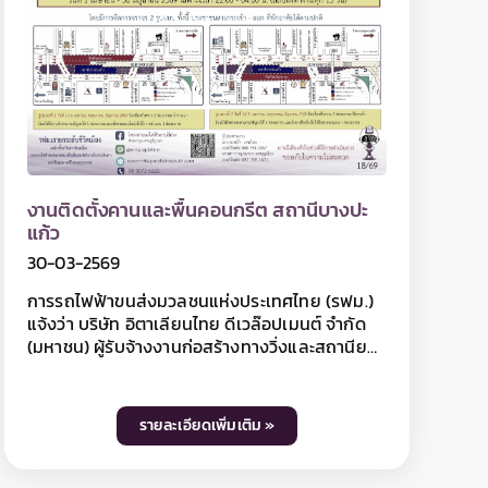
โดยผู้ใช้เส้นทางสามารถสอบถามรายละเอียดการ
ปิดเบี่ยงจราจรได้ที่หมายเลข 08 0065 1138 และ
ติดตามข้อมูลโครงการฯ ได้ที่ เว็บไซต์ www.mrta-
purplelinesouth.com Facebook โครงการ
รถไฟฟ้าสายสีม่วง ช่วงเตาปูน - ราษฎร์บูรณะ และ
Line @mrtpurpleline
รฟม. แจ้งปิดเบี่ยงจราจรบนถนนสมเด็จ
พระเจ้าตากสิน ฝั่งขาเข้า บริเวณห้างทองไล้
เซ่งเฮง ถึง คลองบางไส้ไก่ เพื่อเตรียมพื้นที่
30-03-2569
สำหรับงานขุดเจาะอุโมงค์ สถานีวงเวียนใหญ่
ระหว่างวันที่ 4 เมษายน - 30 มิถุนายน 2569
การรถไฟฟ้าขนส่งมวลชนแห่งประเทศไทย (รฟม.)
เวลา 22.00 น. เป็นต้นไป ตลอด 24 ชั่วโมง
แจ้งว่า บริษัท ยูนิค เอ็นจิเนียริ่ง แอนด์ คอน
สตรัคชั่น จำกัด (มหาชน) ผู้รับจ้างงานออกแบบและ
ก่อสร้างอุโมงค์ทางวิ่งและสถานีใต้ดิน โครงการ
รถไฟฟ้าสายสีม่วง ช่วงเตาปูน - ราษฎร์บูรณะ (วง
แหวนกาญจนาภิเษก) สัญญาที่ 4 ช่วงสะพานพุทธ
รายละเอียดเพิ่มเติม »
– ดาวคะนอง มีความจำเป็น ต้องปิดเบี่ยงจราจรบน
ถนนสมเด็จพระเจ้าตากสิน ฝั่งขาเข้า บริเวณห้าง
ทองไล้เซ่งเฮง ถึง คลองบางไส้ไก่ เพื่อเตรียมพื้นที่
สำหรับงานขุดเจาะอุโมงค์ สถานีวงเวียนใหญ่