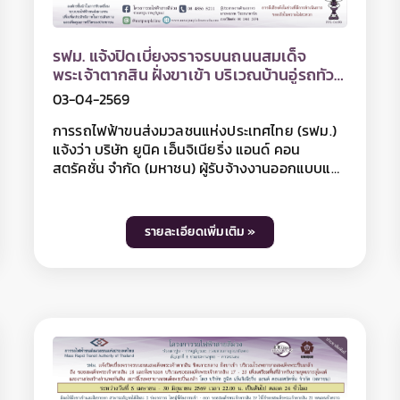
ละเอียดการเบี่ยงจราจรได้ที่หมายเลข 06 5928
0597
งานขนส่งวัสดุและเทคอนกรีตรางรถไฟบน
โครงสร้างทางวิ่งยกระดับ
08-04-2569
การรถไฟฟ้าขนส่งมวลชนแห่งประเทศไทย (รฟม.)
แจ้งว่า บริษัท อิตาเลียนไทย ดีเวล๊อปเมนต์ จำกัด
(มหาชน) ผู้รับจ้างงานออกแบบและก่อสร้างระบบ
รางตลอดแนวเส้นทางโครงการ โครงการรถไฟฟ้า
สายสีม่วง ช่วงเตาปูน - ราษฎร์บูรณะ (วงแหวน
กาญจนาภิเษก) สัญญาที่ 6 มีความจำเป็นต้องปิด
รายละเอียดเพิ่มเติม »
เบี่ยงจราจรชั่วคราว บนถนนสุขสวัสดิ์ ฝั่งขาเข้า 2
ช่องจราจร ชิดแนวแบริเออร์ บริเวณทางขึ้นทาง
พิเศษเฉลิมมหานคร ถึง ซอยสุขสวัสดิ์ 30 ระยะทาง
ประมาณ 1,000 เมตร เพื่องานขนส่งวัสดุและเท
คอนกรีตรางรถไฟบนโครงสร้างทางวิ่งยกระดับ ใน
วันที่ 9 เมษายน - 10 พฤษภาคม 2569 เฉพาะเวลา
22.00 - 04.00 น. มีผลให้ถนนสุขสวัสดิ์ฝั่งขาเข้า
บริเวณปิดเบี่ยงสามารถสัญจรได้ 1 ช่องจราจร
ทั้งนี้ การปิดเบี่ยงจราจรเพื่อดำเนินงานดังกล่าว
อาจทำให้ผู้ใช้เส้นทางไม่ได้รับความสะดวกในการเดิน