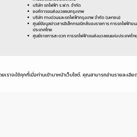
ก่อสร้างอุโมงค์ทางวิ่งและสถานีใต้ดิน โครงการ
รถไฟฟ้าสายสีม่วง ช่วงเตาปูน - ราษฎร์บูรณะ (วง
แหวนกาญจนาภิเษก) สัญญาที่ 4 ช่วงสะพานพุทธ
รายละเอียดเพิ่มเติม »
- ดาวคะนอง มีความจำเป็นต้องปิดเบี่ยงจราจรบน
ถนนสมเด็จพระเจ้าตากสิน ชิดเกาะกลาง ฝั่งขาเข้า
บริเวณโรงพยาบาลสมเด็จพระปิ่นเกล้า ถึง ซอย
สมเด็จพระเจ้าตากสิน 18 และฝั่งขาออก บริเวณ
1
2
3
4
5
6
7
8
9
10
...
62
63
ซอยสมเด็จพระเจ้าตากสิน 17 - 23 เพื่อเตรียมพื้นที่
สำหรับงานขุดเจาะอุโมงค์ และงานก่อสร้างกำแพง
กันดิน ระหว่างวันที่ 5 เมษายน - 30 มิถุนายน 2569
เวลา 22.00 น. เป็นต้นไป ตลอด 24 ชั่วโมง มีผลให้
ฝั่งขาเข้าและฝั่งขาออก สามารถสัญจรได้ ฝั่งละ 2
ช่องจราจร โดยผู้ที่ต้องการเข้า-ออก ซอยสมเด็จ
พระเจ้าตากสิน 19 ให้ใช้ซอยสมเด็จพระเจ้าตากสิน
21 ทดแทนชั่วคราว ทั้งนี้ การปิดเบี่ยงจราจรเพื่อ
ดำเนินงานดังกล่าว อาจทำให้ผู้ใช้เส้นทางไม่ได้รับ
ความสะดวกในการเดินทางและอาจมีเสียงดัง
รบกวนพื้นที่บริเวณใกล้เคียงในวันเวลาดังกล่าว ดัง
นั้น หากไม่มีความจำเป็น โปรดหลีกเลี่ยงเส้นทาง
และ รฟม. ต้องขออภัยมา ณ โอกาสนี้ โดยผู้ใช้เส้น
ลิงก์ที่เกี่ยวข้อง
ทางสามารถสอบถามรายละเอียดการปิดเบี่ยง
จราจรได้ที่หมายเลข 08 4356 5211 และติดตาม