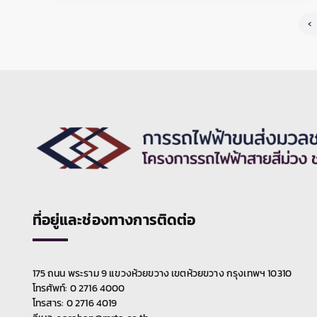
เวลอปเม้นท์ จำกัด ระยะทางประมาณ 100 เมตร
เพื่องานยกติดตั้งโครงสร้างทางวิ่งหลัก ในวันที่ 6 -
30 เมษายน 2569 ตั้งแต่เวลา 22.00 น. เป็นต้นไป
ตลอด 24 ชั่วโมง มีผลให้ถนนสุขสวัสดิ์ฝั่งขาเข้า
บริเวณปิดเบี่ยงสามารถสัญจรได้ 2 ช่องจราจร และ
สามารถเบี่ยงไปใช้ฝั่งขาออกทดแทนเพิ่มเติมได้อีก 1
ช่องจราจร ทั้งนี้ การปิดเบี่ยงจราจรเพื่อดำเนินงาน
ดังกล่าว อาจทำให้ผู้ใช้เส้นทางไม่ได้รับความสะดวก
ในการเดินทางและอาจมีเสียงดังรบกวนพื้นที่
บริเวณใกล้เคียงในวันเวลาดังกล่าว ดังนั้น หากไม่มี
ความจำเป็นโปรดหลีกเลี่ยงเส้นทาง และ รฟม. ต้อง
ขออภัยมา ณ โอกาสนี้ โดยผู้ใช้เส้นทางสามารถ
สอบถามรายละเอียดการปิดเบี่ยงจราจรได้ที่
หมายเลข 08 0072 6522 และติดตามข้อมูลโครง
งานติดตั้งคานและพื้นคอนกรีต สถานีบางปะ
การฯ ได้ที่เว็บไซต์ www.mrta-
กอก
purplelinesouth.com Facebook โครงการ
30-03-2569
รถไฟฟ้าสายสีม่วง ช่วงเตาปูน - ราษฎร์บูรณะ และ
Line @mrtpurpleline
การรถไฟฟ้าขนส่งมวลชนแห่งประเทศไทย (รฟม.)
แจ้งว่า บริษัท อิตาเลียนไทย ดีเวล๊อปเมนต์ จำกัด
(มหาชน) ผู้รับจ้างงานก่อสร้างทางวิ่งและสถานียก