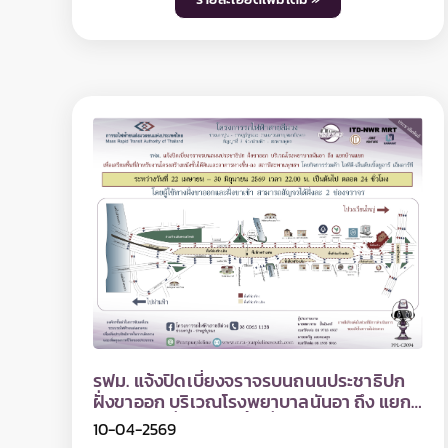
รฟม. แจ้งขยายเวลาปิดเบี่ยงจราจรบนถนน
สามเสน ถนนศรีอยุธยา และถนนพิษณุโลก
บริเวณซอยท่าวาสุกรี ถึง แยกสี่เสาเทเวศร์
24-04-2569
เพื่อดำเนินงานก่อสร้างสถานีหอสมุดแห่งชาติ
การรถไฟฟ้าขนส่งมวลชนแห่งประเทศไทย (รฟม.)