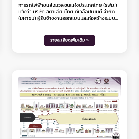
แจ้งว่า กิจการร่วมค้า ซีเคเอสที-พีแอล ผู้รับจ้าง
ออกแบบและก่อสร้างอุโมงค์ทางวิ่งและสถานีใต้ดิน
โครงการรถไฟฟ้าสายสีม่วง ช่วงเตาปูน -
ราษฎร์บูรณะ (วงแหวนกาญจนาภิเษก) สัญญาที่ 2
ช่วงหอสมุดแห่งชาติ – ผ่านฟ้า มีความจำเป็นต้อง
รายละเอียดเพิ่มเติม »
ขยายเวลาปิดเบี่ยงจราจรบนถนนบวรนิเวศน์ และ
ถนนสิบสามห้าง บริเวณวัดบวรนิเวศราชวรวิหาร
เพื่อดำเนินงานก่อสร้างอาคารปล่องระบายอากาศที่
2 (IVS02) ตั้งแต่วันที่ 1 พฤษภาคม 2569 - 31
สิงหาคม 2569 ตลอด 24 ชั่วโมง มีผลให้ถนน
พระสุเมรุบริเวณปิดเบี่ยง ฝั่งมุ่งหน้าแยกสะพานวัน
ชาติ สามารถสัญจรได้ 2 ช่องจราจร และบริเวณปิด
เบี่ยงบนถนนบวรนิเวศน์และถนนสิบสามห้าง
สามารถสัญจรได้ 2 ช่องจราจร ทั้งนี้ ประชาชน
สามารถเข้า-ออกที่พักอาศัยได้ตามปกติ ทั้งนี้ การ
ปิดเบี่ยงจราจรเพื่อดำเนินงานดังกล่าว อาจทำให้ผู้
ใช้เส้นทางไม่ได้รับความสะดวกในการเดินทางและ
อาจมีเสียงดังรบกวนพื้นที่บริเวณใกล้เคียงในวัน
เวลาดังกล่าว ดังนั้น หากไม่มีความจำเป็น โปรด
หลีกเลี่ยงเส้นทาง และ รฟม. ต้องขออภัยมา ณ
โอกาสนี้ โดยผู้ใช้เส้นทางสามารถสอบถามราย