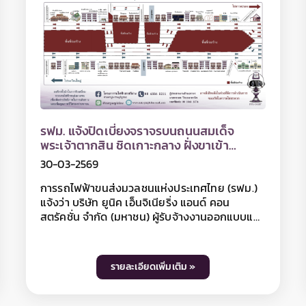
ทางและอาจมีเสียงดังรบกวนพื้นที่บริเวณใกล้เคียง
ในวันเวลาดังกล่าว ดังนั้น หากไม่มีความจำเป็น
โปรดหลีกเลี่ยงเส้นทาง และ รฟม. ต้องขออภัยมา
ณ โอกาสนี้ โดยผู้ใช้เส้นทางสามารถสอบถามราย
ละเอียดการปิดเบี่ยงจราจรได้ที่หมายเลข 08 5014
6522 และติดตามข้อมูลโครงการฯ ได้ที่เว็บไซต์
www.mrta-purplelinesouth.com Facebook
โครงการรถไฟฟ้าสายสีม่วง ช่วงเตาปูน -
รฟม. แจ้งปิดเบี่ยงจราจรบนถนนสมเด็จ
ราษฎร์บูรณะ และ Line @mrtpurpleline
พระเจ้าตากสิน ฝั่งขาเข้า บริเวณบ้านอู่รถทัวร์
ถึง ซอยสมเด็จพระเจ้าตากสิน 38
03-04-2569
การรถไฟฟ้าขนส่งมวลชนแห่งประเทศไทย (รฟม.)
แจ้งว่า บริษัท ยูนิค เอ็นจิเนียริ่ง แอนด์ คอน
สตรัคชั่น จำกัด (มหาชน) ผู้รับจ้างงานออกแบบและ
ก่อสร้างอุโมงค์ทางวิ่งและสถานีใต้ดิน โครงการ
รถไฟฟ้าสายสีม่วง ช่วงเตาปูน - ราษฎร์บูรณะ (วง
แหวนกาญจนาภิเษก) สัญญาที่ 4 ช่วงสะพานพุทธ
รายละเอียดเพิ่มเติม »
- ดาวคะนอง มีความจำเป็นต้องปิดเบี่ยงจราจรบน
ถนนสมเด็จพระเจ้าตากสิน ฝั่งขาเข้า บริเวณบ้านอู่
รถทัวร์ ถึง ซอยสมเด็จพระเจ้าตากสิน 38 เพื่อ