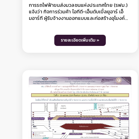
แจ้งว่า กิจการร่วมค้า ซีเคเอสที-พีแอล ผู้รับจ้าง
ออกแบบและก่อสร้างอุโมงค์ทางวิ่งและสถานีใต้ดิน
โครงการรถไฟฟ้าสายสีม่วง ช่วงเตาปูน -
ราษฎร์บูรณะ (วงแหวนกาญจนาภิเษก) สัญญาที่ 2
ช่วงหอสมุดแห่งชาติ - ผ่านฟ้า มีความจำเป็นต้อง
รายละเอียดเพิ่มเติม »
ขยายเวลาปิดเบี่ยงจราจรบนถนนสามเสน ถนน
ศรีอยุธยา และถนนพิษณุโลก บริเวณซอยท่าวาสุกรี
ถึงแยกสี่เสาเทเวศร์ เพื่อดำเนินงานก่อสร้างสถานี
หอสมุดแห่งชาติ ตั้งแต่วันที่ 1 พฤษภาคม 2569 -
30 มิถุนายน 2569 ตลอด 24 ชั่วโมง มีผลให้บริเวณ
ปิดเบี่ยงบนถนนสามเสนฝั่งมุ่งหน้าแยกสี่เสา
เทเวศร์ สามารถสัญจรได้ 2 ช่องจราจร ถนน
ศรีอยุธยาฝั่งทางออกวัดเทวราชกุญชร สามารถ
สัญจรได้ 1 ช่องจราจร และถนนพิษณุโลก สามารถ
สัญจรได้ 1 ช่องจราจร ทั้งนี้ ประชาชนสามารถเข้า-
ออกที่พักอาศัยได้ตามปกติ ทั้งนี้ การปิดเบี่ยง
จราจรเพื่อดำเนินงานดังกล่าว อาจทำให้ผู้ใช้เส้น
ทางไม่ได้รับความสะดวกในการเดินทางและอาจมี
เสียงดังรบกวนพื้นที่บริเวณใกล้เคียงในวันเวลาดัง
กล่าว ดังนั้น หากไม่มีความจำเป็น โปรดหลีกเลี่ยง
เส้นทาง และ รฟม. ต้องขออภัยมา ณ โอกาสนี้ โดย