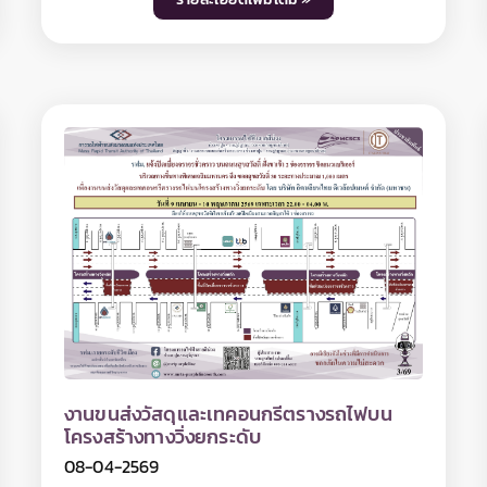
รฟม. แจ้งขยายเวลาปิดเบี่ยงการจราจรบน
ถนนบวรนิเวศน์ และถนนสิบสามห้างบริเวณ
วัดบวรนิเวศราชวรวิหาร เพื่อดำเนินงาน
24-04-2569
ก่อสร้างอาคารปล่องระบายอากาศที่ 2
(IVS02)
การรถไฟฟ้าขนส่งมวลชนแห่งประเทศไทย (รฟม.)