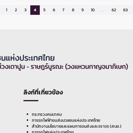
เตรียมพื้นที่สำหรับงานขุดเจาะอุโมงค์ เพื่อดำเนิน
งานก่อสร้างปล่องระบายอากาศที่ 3 (VS03)
ระหว่างวันที่ 8 เมษายน - 31 พฤษภาคม 2569 เวลา
22.00 น. เป็นต้นไป ตลอด 24 ชั่วโมง โดยผู้ใช้ทาง
ฝั่งขาเข้าและฝั่งขาออก สามารถสัญจรได้ฝั่งละ 1
ช่องจราจร ทั้งนี้ การปิดเบี่ยงจราจรเพื่อดำเนินงาน
ดังกล่าว อาจทำให้ผู้ใช้เส้นทางไม่ได้รับความสะดวก
ในการเดินทางและอาจมีเสียงดังรบกวนพื้นที่
บริเวณใกล้เคียงในวันเวลาดังกล่าว ดังนั้น หากไม่มี
ความจำเป็น โปรดหลีกเลี่ยงเส้นทาง และ รฟม.
ต้องขออภัยมา ณ โอกาสนี้ โดยผู้ใช้เส้นทางสามารถ
สอบถามรายละเอียดการปิดเบี่ยงจราจรได้ที่
หมายเลข 08 4356 5211 และติดตามข้อมูลโครง
การฯ ได้ที่ เว็บไซต์ www.mrta-
purplelinesouth.com Facebook โครงการ
รฟม. แจ้งปิดเบี่ยงจราจรบนถนนสมเด็จ
รถไฟฟ้าสายสีม่วง ช่วงเตาปูน - ราษฎร์บูรณะ และ
พระเจ้าตากสิน ชิดเกาะกลาง ฝั่งขาเข้า
Line@mrtpurpleline
บริเวณโรงพยาบาลสมเด็จพระปิ่นเกล้า ถึง
30-03-2569
ซอยสมเด็จพระเจ้าตากสิน 18
การรถไฟฟ้าขนส่งมวลชนแห่งประเทศไทย (รฟม.)
แจ้งว่า บริษัท ยูนิค เอ็นจิเนียริ่ง แอนด์ คอน
สตรัคชั่น จำกัด (มหาชน) ผู้รับจ้างงานออกแบบและ