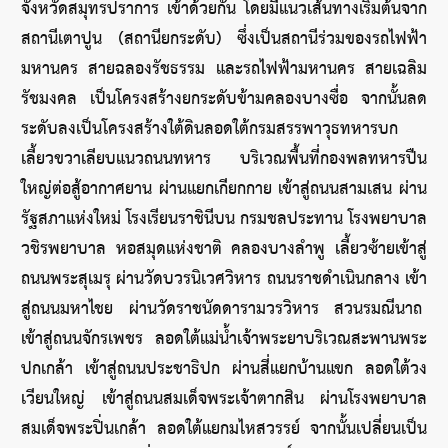
จังหวัดสมุทรปราการ เข้าด้วยกัน โดยมีแนวเส้นทางเริ่มต้นจาก
สถานีเตาปูน (สถานียกระดับ) ซึ่งเป็นสถานีร่วมของรถไฟฟ้า
มหานคร สายฉลองรัชธรรม และรถไฟฟ้ามหานคร สายเฉลิม
รัชมงคล เป็นโครงสร้างยกระดับข้ามคลองบางซื่อ จากนั้นลด
ระดับลงเป็นโครงสร้างใต้ดินลอดใต้กรมสรรพาวุธทหารบก 
เลี้ยวขวาเลียบแนวถนนทหาร บริเวณพื้นที่กองพลทหารปืน
ใหญ่ต่อสู้อากาศยาน ผ่านแยกเกียกกาย เข้าสู่ถนนสามเสน ผ่าน
รัฐสภาแห่งใหม่ โรงเรียนราชินีบน กรมชลประทาน โรงพยาบาล
วชิรพยาบาล หอสมุดแห่งชาติ คลองบางลำพู เลี้ยวซ้ายเข้าสู่
ถนนพระสุเมรุ ผ่านวัดบวรนิเวศวิหาร ถนนราชดำเนินกลาง เข้า
สู่ถนนมหาไชย ผ่านวัดราชนัดดารามวรวิหาร สวนรมณีนาถ 
เข้าสู่ถนนจักรเพชร ลอดใต้แม่น้ำเจ้าพระยาบริเวณสะพานพระ
ปกเกล้า เข้าสู่ถนนประชาธิปก ผ่านสี่แยกบ้านแขก ลอดใต้วง
เวียนใหญ่ เข้าสู่ถนนสมเด็จพระเจ้าตากสิน ผ่านโรงพยาบาล
สมเด็จพระปิ่นเกล้า ลอดใต้แยกมไหสวรรย์ จากนั้นเปลี่ยนเป็น