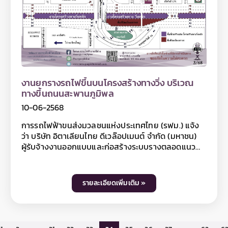
ต้องขออภัยมา ณ โอกาสนี้ โดยผู้ใช้เส้นทางสามารถ
สอบถามรายละเอียดการปิดเบี่ยงจราจรได้ที่หมายเลข
08 4356 5211 และติดตามข้อมูลโครงการฯ ได้ที่ เว็บไซต์
www.mrta-purplelinesouth.com Facebook
โครงการรถไฟฟ้าสายสีม่วง ช่วงเตาปูน - ราษฎร์บูรณะ
และ Line@mrtpurpleline
งานยกรางรถไฟขึ้นบนโครงสร้างทางวิ่ง บริเวณ
ทางขึ้นถนนสะพานภูมิพล
10-06-2568
การรถไฟฟ้าขนส่งมวลชนแห่งประเทศไทย (รฟม.) แจ้ง
ว่า บริษัท อิตาเลียนไทย ดีเวล๊อปเมนต์ จำกัด (มหาชน)
ผู้รับจ้างงานออกแบบและก่อสร้างระบบรางตลอดแนว
เส้นทางโครงการ โครงการรถไฟฟ้าสายสีม่วง ช่วง
เตาปูน – ราษฎร์บูรณะ (วงแหวนกาญจนาภิเษก) สัญญา
ที่ 6 มีความจำเป็นต้องปิดเบี่ยงจราจร ฝั่งขาเข้า 3 ช่อง
รายละเอียดเพิ่มเติม »
จราจร บนถนนสุขสวัสดิ์ บริเวณทางขึ้นถนนสะพาน
ภูมิพล ระยะทางประมาณ 200 เมตร เพื่องานยกราง
รถไฟขึ้นบนโครงสร้างทางวิ่ง ระหว่างวันที่ 14 มิถุนายน –
15 กรกฎาคม 2568 เฉพาะเวลา 22.00 – 04.00 น. มีผล