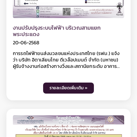
www.mrta-purplelinesouth.com Facebook
โครงการรถไฟฟ้าสายสีม่วง ช่วงเตาปูน – ราษฎร์บูรณะ
และ Line @mrtpurpleline
งานปรับปรุงระบบไฟฟ้า บริเวณสามแยก
พระประแดง
20-06-2568
การรถไฟฟ้าขนส่งมวลชนแห่งประเทศไทย (รฟม.) แจ้ง
ว่า บริษัท อิตาเลียนไทย ดีเวล๊อปเมนต์ จำกัด (มหาชน)
ผู้รับจ้างงานก่อสร้างทางวิ่งและสถานียกระดับ อาคาร
จอดรถไฟฟ้าและอาคารจอดแล้วจร โครงการรถไฟฟ้า
สายสีม่วง ช่วงเตาปูน - ราษฎร์บูรณะ (วงแหวนกาญจนา
ภิเษก) สัญญาที่ 5 ช่วงดาวคะนอง - ครุใน มีความจำเป็น
รายละเอียดเพิ่มเติม »
ต้องปิดเบี่ยงจราจรชั่วคราว ฝั่งขาออก 1 ช่องจราจรชิด
ฟุตบาท บนถนนสุขสวัสดิ์ บริเวณสามแยกพระประแดง
ถึง ซอยสุขสวัสดิ์ 37/8 ระยะทางประมาณ 100 เมตร เพื่อ
งานปรับปรุงระบบไฟฟ้า ในวันที่ 21 และ 28 มิถุนายน
2568 เฉพาะเวลา 09.00 - 15.00 น. โดยมีผลให้ฝั่งขา
ออกสามารถสัญจรได้ 2 ช่องจราจร และฝั่งขาเข้า
สามารถสัญจรได้ 3 ช่องจราจร ทั้งนี้ ประชาชนสามารถ
สัญจรเข้า - ออก ซอยสุขสวัสดิ์ 37/7 ได้ตามปกติ ในช่วง