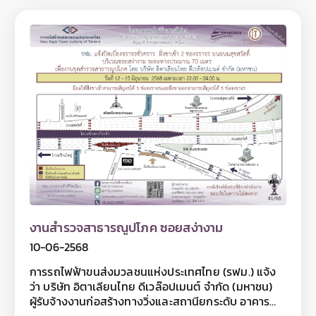
ประมาณ 100 เมตร เพื่องานติดตั้งเสาไฟฟ้า 24 kV ในวัน
ที่ 17 มิถุนายน 2568 เฉพาะเวลา 22.00 - 04.00 น. โดยมี
ผลให้ช่องจราจรฝั่งขาเข้าสามารถสัญจรได้ 2 ช่องจราจร
และฝั่งขาออกสามารถสัญจรได้ 3 ช่องจราจร ทั้งนี้ การ
ปิดเบี่ยงจราจรเพื่อดำเนินงานดังกล่าว อาจทำให้ผู้ใช้เส้น
ทางไม่ได้รับความสะดวกในการเดินทางและอาจมีเสียงดัง
รบกวนพื้นที่บริเวณใกล้เคียงในวันเวลาดังกล่าว ดังนั้น
หากไม่มีความจำเป็นโปรดหลีกเลี่ยงเส้นทาง และ รฟม.
ต้องขออภัยมา ณ โอกาสนี้ โดยผู้ใช้เส้นทางสามารถ
สอบถามรายละเอียดการปิดเบี่ยงจราจรได้ที่หมายเลข
08 0072 6522 และติดตามข้อมูลโครงการฯ ได้ที่เว็บไซต์
www.mrta-purplelinesouth.com Facebook
โครงการรถไฟฟ้าสายสีม่วง ช่วงเตาปูน – ราษฎร์บูรณะ
และ Line @mrtpurpleline
งานสำรวจสาธารณูปโภค ซอยสง่างาม
10-06-2568
การรถไฟฟ้าขนส่งมวลชนแห่งประเทศไทย (รฟม.) แจ้ง
ว่า บริษัท อิตาเลียนไทย ดีเวล๊อปเมนต์ จำกัด (มหาชน)
ผู้รับจ้างงานก่อสร้างทางวิ่งและสถานียกระดับ อาคาร
จอดรถไฟฟ้าและอาคารจอดแล้วจรโครงการรถไฟฟ้าสาย