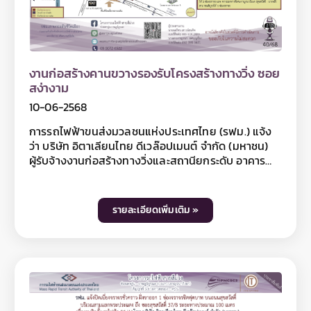
หมายเลข 06 5928 0597 และติดตามข้อมูลโครงการฯ
ได้ที่เว็บไซต์ www.mrta-purplelinesouth.com
Facebook โครงการรถไฟฟ้าสายสีม่วง ช่วงเตาปูน -
ราษฎร์บูรณะ และ Line @mrtpurpleline
งานก่อสร้างคานขวางรองรับโครงสร้างทางวิ่ง ซอย
สง่างาม
10-06-2568
การรถไฟฟ้าขนส่งมวลชนแห่งประเทศไทย (รฟม.) แจ้ง
ว่า บริษัท อิตาเลียนไทย ดีเวล๊อปเมนต์ จำกัด (มหาชน)
ผู้รับจ้างงานก่อสร้างทางวิ่งและสถานียกระดับ อาคาร
จอดรถไฟฟ้าและอาคารจอดแล้วจรโครงการรถไฟฟ้าสาย
สีม่วง ช่วงเตาปูน - ราษฎร์บูรณะ (วงแหวนกาญจนา
ภิเษก) สัญญาที่ 5 ช่วงดาวคะนอง - ครุใน มีความจำเป็น
รายละเอียดเพิ่มเติม »
ต้องปิดเบี่ยงจราจรชั่วคราว บนถนนสุขสวัสดิ์ และ
ทางออกทางพิเศษกาญจนาภิเษก (สุขสวัสดิ์ - บางพลี)
บริเวณ SW Autotrade ถึง ซอยสง่างาม ระยะทาง
ประมาณ 200 เมตร และปิดจุดกลับรถเฉพาะฝั่งขาเข้า
บริเวณซอยสุขสวัสดิ์ 47 โดยให้ไปใช้จุดกลับรถถัดไป
บริเวณซอยสุขสวัสดิ์ 43 ทดแทน เพื่อดำเนินงานก่อสร้าง
คานขวางรองรับโครงสร้างทางวิ่ง ระหว่างวันที่ 15