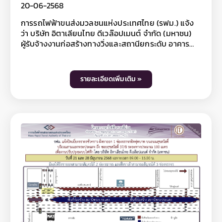
20-06-2568
การรถไฟฟ้าขนส่งมวลชนแห่งประเทศไทย (รฟม.) แจ้ง
ว่า บริษัท อิตาเลียนไทย ดีเวล๊อปเมนต์ จำกัด (มหาชน)
ผู้รับจ้างงานก่อสร้างทางวิ่งและสถานียกระดับ อาคาร
จอดรถไฟฟ้าและอาคารจอดแล้วจร โครงการรถไฟฟ้า
สายสีม่วง ช่วงเตาปูน - ราษฎร์บูรณะ (วงแหวนกาญจนา
ภิเษก) สัญญาที่ 5 ช่วงดาวคะนอง - ครุใน มีความจำเป็น
รายละเอียดเพิ่มเติม »
ต้องปิดเบี่ยงจราจรชั่วคราว ฝั่งขาเข้า 1 ช่องจราจรชิด
ฟุตบาท บนถนนสุขสวัสดิ์ บริเวณบริษัท โทเร เท็กซ์ไทล์
(ประเทศไทย) จำกัด (มหาชน) ถึง ร้านสยามชัย ระยะทาง
ประมาณ 100 เมตร เพื่องานพาดสายไฟฟ้า ในวันที่ 24
มิถุนายน 2568 เฉพาะเวลา 22.00 - 04.00 น. โดยมีผล
ให้ฝั่งขาเข้าสามารถสัญจรได้ 2 ช่องจราจร และฝั่งขาออก
สามารถสัญจรได้ 3 ช่องจราจร ทั้งนี้ การปิดเบี่ยงจราจร
เพื่อดำเนินงานดังกล่าว อาจทำให้ผู้ใช้เส้นทางไม่ได้รับ
ความสะดวกในการเดินทางและอาจมีเสียงดังรบกวน
พื้นที่บริเวณใกล้เคียงในวันเวลาดังกล่าว ดังนั้น หากไม่มี
ความจำเป็นโปรดหลีกเลี่ยงเส้นทาง และ รฟม. ต้อง
ขออภัยมา ณ โอกาสนี้ โดยผู้ใช้เส้นทางสามารถสอบถาม
รายละเอียดการปิดเบี่ยงจราจรได้ที่หมายเลข 08 0072
6522 และติดตามข้อมูลโครงการฯ ได้ที่ เว็บไซต์