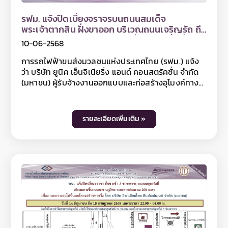
รฟม. แจ้งปิดเบี่ยงจราจรบนถนนสมเด็จ
พระเจ้าตากสิน ฝั่งขาออก บริเวณถนนเจริญรัถ ถึง
ซอยสมเด็จพระเจ้าตากสิน 7 เพื่อเตรียมพื้นที่
10-06-2568
สำหรับงานขุดเจาะอุโมงค์ สถานีวงเวียนใหญ่
ระหว่างวันที่ 11 – 18 มิถุนายน 2568 เวลา 22.00 น.
การรถไฟฟ้าขนส่งมวลชนแห่งประเทศไทย (รฟม.) แจ้ง
เป็นต้นไป ตลอด 24 ชั่วโมง
ว่า บริษัท ยูนิค เอ็นจิเนียริ่ง แอนด์ คอนสตรัคชั่น จำกัด
(มหาชน) ผู้รับจ้างงานออกแบบและก่อสร้างอุโมงค์ทาง
วิ่งและสถานีใต้ดิน โครงการรถไฟฟ้าสายสีม่วง ช่วง
เตาปูน - ราษฎร์บูรณะ (วงแหวนกาญจนาภิเษก) สัญญา
ที่ 4 ช่วงสะพานพุทธ - ดาวคะนอง มีความจำเป็นต้องปิด
รายละเอียดเพิ่มเติม »
เบี่ยงจราจรบนถนนสมเด็จพระเจ้าตากสิน ฝั่งขาออก
บริเวณถนนเจริญรัถ ถึง ซอยสมเด็จพระเจ้าตากสิน 7
เพื่อเตรียมพื้นที่สำหรับงานขุดเจาะอุโมงค์ สถานีวงเวียน
ใหญ่ ระหว่างวันที่ 11 – 18 มิถุนายน 2568 เวลา 22.00 น.
เป็นต้นไป ตลอด 24 ชั่วโมง โดยผู้ใช้ทางฝั่งขาออกเเละฝั่ง
ขาเข้า สามารถสัญจรได้ฝั่งละ 2 ช่องจราจร ทั้งนี้ การปิด
เบี่ยงจราจรเพื่อดำเนินงานดังกล่าว อาจทำให้ผู้ใช้เส้น
ทางไม่ได้รับความสะดวกในการเดินทางและอาจมีเสียงดัง
รบกวนพื้นี่บริเวณใกล้เคียงในวันเวลาดังกล่าว ดังนั้น
หากไม่มีความจำเป็น โปรดหลีกเลี่ยงเส้นทาง และ รฟม.