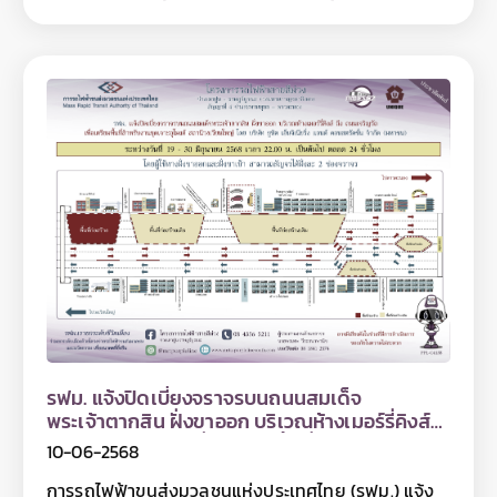
ติดตามข้อมูลโครงการฯ ได้ที่เว็บไซต์ www.mrta-
ฟุตบาท บนถนนสุขสวัสดิ์ บริเวณสามแยกพระประแดง
purplelinesouth.com Facebook โครงการรถไฟฟ้า
ถึง ซอยสุขสวัสดิ์ 37/8 ระยะทางประมาณ 100 เมตร เพื่อ
สายสีม่วง ช่วงเตาปูน - ราษฎร์บูรณะ และ Line
งานติดตั้งเสาไฟฟ้า 24 kV ระหว่างวันที่ 11 - 12 มิถุนายน
@mrtpurpleline
2568 เฉพาะเวลา 22.00 - 04.00 น. โดยมีผลให้ช่อง
จราจรฝั่งขาออกสามารถสัญจรได้ 2 ช่องจราจร และฝั่ง
ขาเข้าสามารถสัญจรได้ 3 ช่องจราจร ทั้งนี้ การปิดเบี่ยง
จราจรเพื่อดำเนินงานดังกล่าว อาจทำให้ผู้ใช้เส้นทางไม่ได้
รับความสะดวกในการเดินทางและอาจมีเสียงดังรบกวน
พื้นที่บริเวณใกล้เคียงในวันเวลาดังกล่าว ดังนั้น หากไม่มี
ความจำเป็นโปรดหลีกเลี่ยงเส้นทาง และ รฟม. ต้อง
ขออภัยมา ณ โอกาสนี้ โดยผู้ใช้เส้นทางสามารถสอบถาม
รายละเอียดการปิดเบี่ยงจราจรได้ที่หมายเลข 08 0072
6522 และติดตามข้อมูลโครงการฯ ได้ที่เว็บไซต์
www.mrta-purplelinesouth.com Facebook
โครงการรถไฟฟ้าสายสีม่วง ช่วงเตาปูน – ราษฎร์บูรณะ
และ Line @mrtpurpleline
รฟม. แจ้งปิดเบี่ยงจราจรบนถนนสมเด็จ
พระเจ้าตากสิน ฝั่งขาออก บริเวณห้างเมอร์รี่คิงส์
ถึง ถนนเจริญรัถ เพื่อเตรียมพื้นที่สำหรับงานขุด
10-06-2568
เจาะอุโมงค์ สถานีวงเวียนใหญ่
การรถไฟฟ้าขนส่งมวลชนแห่งประเทศไทย (รฟม.) แจ้ง