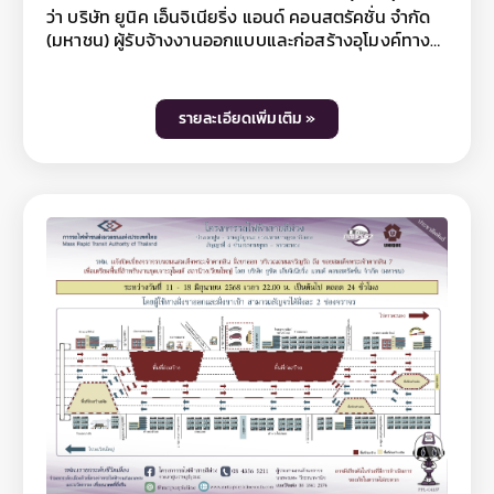
ว่า บริษัท ยูนิค เอ็นจิเนียริ่ง แอนด์ คอนสตรัคชั่น จำกัด
(มหาชน) ผู้รับจ้างงานออกแบบและก่อสร้างอุโมงค์ทาง
วิ่งและสถานีใต้ดิน โครงการรถไฟฟ้าสายสีม่วง ช่วง
เตาปูน - ราษฎร์บูรณะ (วงแหวนกาญจนาภิเษก) สัญญา
ที่ 4 ช่วงสะพานพุทธ - ดาวคะนอง มีความจำเป็นต้องปิด
รายละเอียดเพิ่มเติม »
เบี่ยงจราจรบนถนนสมเด็จพระเจ้าตากสิน ฝั่งขาออก
บริเวณห้างเมอร์รี่คิงส์ ถึง ถนนเจริญรัถ เพื่อเตรียม
พื้นที่สำหรับงานขุดเจาะอุโมงค์ สถานีวงเวียนใหญ่
ระหว่างวันที่ 19 – 30 มิถุนายน 2568 เวลา 22.00 น.
เป็นต้นไป ตลอด 24 ชั่วโมง โดยผู้ใช้ทางฝั่งขาออกเเละฝั่ง
ขาเข้า สามารถสัญจรได้ฝั่งละ 2 ช่องจราจร ทั้งนี้ การปิด
เบี่ยงจราจรเพื่อดำเนินงานดังกล่าว อาจทำให้ผู้ใช้เส้น
ทางไม่ได้รับความสะดวกในการเดินทางและอาจมีเสียงดัง
รบกวนพื้นที่บริเวณใกล้เคียงในวันเวลาดังกล่าว ดังนั้น
หากไม่มีความจำเป็น โปรดหลีกเลี่ยงเส้นทาง และ รฟม.
ต้องขออภัยมา ณ โอกาสนี้ โดยผู้ใช้เส้นทางสามารถ
สอบถามรายละเอียดการปิดเบี่ยงจราจรได้ที่หมายเลข
08 4356 5211 และติดตามข้อมูลโครงการฯ ได้ที่ เว็บไซต์
www.mrta-purplelinesouth.com Facebook
โครงการรถไฟฟ้าสายสีม่วง ช่วงเตาปูน - ราษฎร์บูรณะ
และ Line@mrtpurpleline