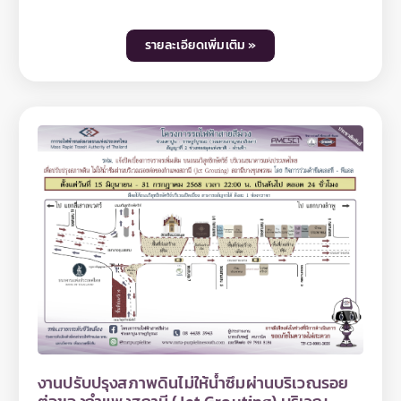
สีม่วง ช่วงเตาปูน - ราษฎร์บูรณะ (วงแหวนกาญจนา
ภิเษก) สัญญาที่ 5 ช่วงดาวคะนอง - ครุใน มีความจำเป็น
รายละเอียดเพิ่มเติม »
ต้องปิดเบี่ยงจราจรชั่วคราว ฝั่งขาเข้า 2 ช่องจราจร บน
ถนนสุขสวัสดิ์ บริเวณซอยสง่างาม ระยะทางประมาณ 70
เมตร เพื่องานสำรวจสาธารณูปโภค ระหว่างวันที่ 12 - 15
มิถุนายน 2568 เฉพาะเวลา 22.00 - 04.00 น. โดยมีผล
ให้ช่องจราจรฝั่งขาเข้าสามารถสัญจรได้ 3 ช่องจราจร
และฝั่งขาออกสามารถสัญจรได้ 5 ช่องจราจร ทั้งนี้ การ
ปิดเบี่ยงจราจรเพื่อดำเนินงานดังกล่าว อาจทำให้ผู้ใช้เส้น
ทางไม่ได้รับความสะดวกในการเดินทางและอาจมีเสียงดัง
รบกวนพื้นที่บริเวณใกล้เคียงในวันเวลาดังกล่าว ดังนั้น
หากไม่มีความจำเป็นโปรดหลีกเลี่ยงเส้นทาง และ รฟม.
ต้องขออภัยมา ณ โอกาสนี้ โดยผู้ใช้เส้นทางสามารถ
สอบถามรายละเอียดการปิดเบี่ยงจราจรได้ที่หมายเลข
08 0072 6522 และติดตามข้อมูลโครงการฯ ได้ที่เว็บไซต์
www.mrta-purplelinesouth.com Facebook
โครงการรถไฟฟ้าสายสีม่วง ช่วงเตาปูน – ราษฎร์บูรณะ
และ Line @mrtpurpleline
งานปรับปรุงสภาพดินไม่ให้น้ำซึมผ่านบริเวณรอย