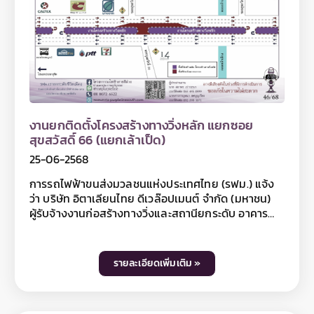
งานยกติดตั้งโครงสร้างทางวิ่งหลัก แยกซอย
สุขสวัสดิ์ 66 (แยกเล้าเป็ด)
25-06-2568
การรถไฟฟ้าขนส่งมวลชนแห่งประเทศไทย (รฟม.) แจ้ง
ว่า บริษัท อิตาเลียนไทย ดีเวล๊อปเมนต์ จำกัด (มหาชน)
ผู้รับจ้างงานก่อสร้างทางวิ่งและสถานียกระดับ อาคาร
จอดรถไฟฟ้าและอาคารจอดแล้วจร โครงการรถไฟฟ้า
สายสีม่วง ช่วงเตาปูน - ราษฎร์บูรณะ (วงแหวนกาญจนา
ภิเษก) สัญญาที่ 5 ช่วงดาวคะนอง - ครุใน มีความจำเป็น
รายละเอียดเพิ่มเติม »
ต้องปิดเบี่ยงจราจรชั่วคราว บนถนนสุขสวัสดิ์ บริเวณ
แยกซอยสุขสวัสดิ์ 66 (แยกเล้าเป็ด) และฝั่งขาออก 1
ช่องจราจร ชิดแนวแบริเออร์ บริเวณซอยสุขสวัสดิ์ 39/1