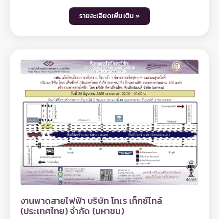
สายสีม่วง ช่วงเตาปูน - ราษฎร์บูรณะ (วงแหวนกาญจนา
ภิเษก) สัญญาที่ 5 ช่วงดาวคะนอง - ครุใน มีความจำเป็น
รายละเอียดเพิ่มเติม »
ต้องปิดเบี่ยงจราจรชั่วคราว ฝั่งขาเข้า 3 ช่องจราจร บน
ถนนสุขสวัสดิ์ บริเวณซอยสุขสวัสดิ์ 70 ถึง บริษัท อีซูซุ
แสงหงส์บางกอก จำกัด (สาขาพระประแดง) ระยะทาง
ประมาณ 100 เมตร เพื่องานติดตั้งฐานเสาไฟฟ้าแรงสูง
ในวันที่ 29 มิถุนายน 2568 เฉพาะเวลา 22.00 – 04.00 น.
มีผลให้ฝั่งขาออกสามารถสัญจรได้ 2 ช่องจราจร และฝั่ง
ขาเข้าให้เบี่ยงไปใช้ทางฝั่งขาออกทดแทน 1 ช่องจราจร
ทั้งนี้ ประชาชนสามารถเข้า – ออก ที่พักอาศัยได้ตามปกติ
ทั้งนี้ การปิดเบี่ยงจราจรเพื่อดำเนินงานดังกล่าว อาจ
ทำให้ผู้ใช้เส้นทางไม่ได้รับความสะดวกในการเดินทางและ
อาจมีเสียงดังรบกวนพื้นที่บริเวณใกล้เคียงในวันเวลาดัง
กล่าว ดังนั้น หากไม่มีความจำเป็นโปรดหลีกเลี่ยงเส้น
ทาง และ รฟม. ต้องขออภัยมา ณ โอกาสนี้ โดยผู้ใช้เส้น
ทางสามารถสอบถามรายละเอียดการปิดเบี่ยงจราจรได้ที่
หมายเลข 08 0072 6522 และติดตามข้อมูลโครงการฯ
ได้ที่เว็บไซต์ www.mrta-purplelinesouth.com
Facebook โครงการรถไฟฟ้าสายสีม่วง ช่วงเตาปูน –
ราษฎร์บูรณะ และ Line @mrtpurpleline
งานพาดสายไฟฟ้า บริษัท โทเร เท็กซ์ไทล์
(ประเทศไทย) จำกัด (มหาชน)