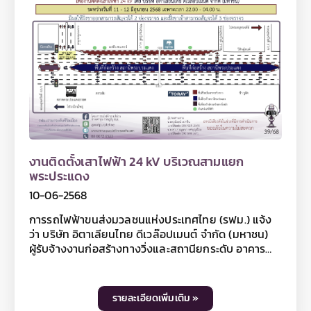
มิถุนายน - 31 ตุลาคม 2568 ตลอด 24 ชั่วโมง โดยมีการ
จัดการจราจร 2 รูปแบบ ดังนี้ - รูปแบบที่ 1 เวลา 04.00 -
22.00 น. ปิดเบี่ยงชั่วคราว ฝั่งขาเข้า 2 ช่องจราจร บน
ถนนสุขสวัสดิ์ และ 1 ช่องจราจร บนทางออกทางพิเศษ
กาญจนาภิเษก (สุขสวัสดิ์ - บางพลี) มีผลให้ถนน
สุขสวัสดิ์ฝั่งขาเข้าสามารถสัญจรได้ 3 ช่องจราจร และ
ทางออกทางพิเศษกาญจนาภิเษก (สุขสวัสดิ์ - บางพลี)
สามารถสัญจรได้ 1 ช่องจราจร - รูปแบบที่ 2 เวลา 22.00
- 04.00 น. ปิดเบี่ยงชั่วคราว ฝั่งขาเข้า 4 ช่องจราจร บน
ถนนสุขสวัสดิ์ และ 1 ช่องจราจร บนทางออกทางพิเศษ
กาญจนาภิเษก (สุขสวัสดิ์ - บางพลี) มีผลให้ถนน
งานติดตั้งเสาไฟฟ้า 24 kV บริเวณสามแยก
สุขสวัสดิ์ฝั่งขาเข้าไม่สามารถสัญจรผ่านได้ โดยให้เบี่ยง
พระประแดง
ไปใช้ฝั่งขาออกทดแทน 1 ช่องจราจร และทางออกทาง
10-06-2568
พิเศษกาญจนาภิเษก (สุขสวัสดิ์ - บางพลี) สามารถ
สัญจรได้ 1 ช่องจราจร ทั้งนี้ การปิดเบี่ยงจราจรเพื่อ
การรถไฟฟ้าขนส่งมวลชนแห่งประเทศไทย (รฟม.) แจ้ง
ดำเนินงานดังกล่าว อาจทำให้ผู้ใช้เส้นทางไม่ได้รับความ
ว่า บริษัท อิตาเลียนไทย ดีเวล๊อปเมนต์ จำกัด (มหาชน)
สะดวกในการเดินทางและอาจมีเสียงดังรบกวนพื้นที่
ผู้รับจ้างงานก่อสร้างทางวิ่งและสถานียกระดับ อาคาร
บริเวณใกล้เคียงในวันเวลาดังกล่าว ดังนั้น หากไม่มีความ
จอดรถไฟฟ้าและอาคารจอดแล้วจร โครงการรถไฟฟ้า
จำเป็นโปรดหลีกเลี่ยงเส้นทาง และ รฟม. ต้องขออภัยมา
สายสีม่วง ช่วงเตาปูน - ราษฎร์บูรณะ (วงแหวนกาญจนา
ณ โอกาสนี้ โดยผู้ใช้เส้นทางสามารถสอบถามรายละเอียด
ภิเษก) สัญญาที่ 5 ช่วงดาวคะนอง - ครุใน มีความจำเป็น
รายละเอียดเพิ่มเติม »
การปิดเบี่ยงจราจรได้ที่หมายเลข 08 0072 6522 และ
ต้องปิดเบี่ยงจราจรชั่วคราว ฝั่งขาออก 1 ช่องจราจรชิด