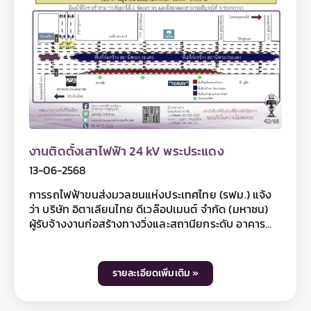
เวลาดังกล่าว ทั้งนี้ การปิดเบี่ยงจราจรเพื่อดำเนินงานดัง
กล่าว อาจทำให้ผู้ใช้เส้นทางไม่ได้รับความสะดวกในการ
เดินทางและอาจมีเสียงดังรบกวนพื้นที่บริเวณใกล้เคียง
ในวันเวลาดังกล่าว ดังนั้น หากไม่มีความจำเป็นโปรดหลีก
เลี่ยงเส้นทาง และ รฟม. ต้องขออภัยมา ณ โอกาสนี้ โดย
ผู้ใช้เส้นทางสามารถสอบถามรายละเอียดการปิดเบี่ยง
จราจรได้ที่หมายเลข 08 0072 6522 และติดตามข้อมูลโค
รงการฯ ได้ที่ เว็บไซต์ www.mrta-
purplelinesouth.com Facebook โครงการรถไฟฟ้า
สายสีม่วง ช่วงเตาปูน – ราษฎร์บูรณะ และ Line
งานติดตั้งเสาไฟฟ้า 24 kV พระประแดง
@mrtpurpleline
13-06-2568
การรถไฟฟ้าขนส่งมวลชนแห่งประเทศไทย (รฟม.) แจ้ง
ว่า บริษัท อิตาเลียนไทย ดีเวล๊อปเมนต์ จำกัด (มหาชน)
ผู้รับจ้างงานก่อสร้างทางวิ่งและสถานียกระดับ อาคาร
จอดรถไฟฟ้าและอาคารจอดแล้วจร โครงการรถไฟฟ้า
สายสีม่วง ช่วงเตาปูน - ราษฎร์บูรณะ (วงแหวนกาญจนา
ภิเษก) สัญญาที่ 5 ช่วงดาวคะนอง - ครุใน มีความจำเป็น
รายละเอียดเพิ่มเติม »
ต้องปิดเบี่ยงจราจรชั่วคราว ฝั่งขาเข้า 1 ช่องจราจรชิด
ฟุตบาท บนถนนสุขสวัสดิ์ บริเวณบริษัท โทเร เท็กซ์ไทล์
(ประเทศไทย) จำกัด (มหาขน) ถึง ร้านสยามชัย ระยะทาง