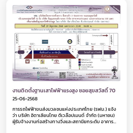
ระยะทางประมาณ 200 เมตร เพื่องานยกติดตั้ง
โครงสร้างทางวิ่งหลัก ระหว่างวันที่ 27 มิถุนายน – 1
กรกฎาคม 2568 เฉพาะเวลา 22.00 – 04.00 น. โดยมีผล
ให้ไม่สามารถสัญจรผ่านบริเวณแยกซอยสุขสวัสดิ์ 66
(แยกเล้าเป็ด) ได้ โดยผู้ใช้เส้นทางฝั่งขาออกที่ต้องการ
เลี้ยวขวาเข้าซอยสุขสวัสดิ์ 66 ให้ตรงไปกลับรถที่ซอย
สุขสวัสดิ์ 43 เพื่อกลับมาเลี้ยวเข้าสู่ซอยสุขสวัสดิ์ 66
ทดแทน ทั้งนี้ การปิดเบี่ยงจราจรเพื่อดำเนินงานดังกล่าว
อาจทำให้ผู้ใช้เส้นทางไม่ได้รับความสะดวกในการเดินทาง
และอาจมีเสียงดังรบกวนพื้นที่บริเวณใกล้เคียงในวัน
เวลาดังกล่าว ดังนั้น หากไม่มีความจำเป็นโปรดหลีกเลี่ยง
เส้นทาง และ รฟม. ต้องขออภัยมา ณ โอกาสนี้ โดยผู้ใช้
เส้นทางสามารถสอบถามรายละเอียดการปิดเบี่ยงจราจร
ได้ที่หมายเลข 08 0072 6522 และติดตามข้อมูลโครง
การฯ ได้ที่เว็บไซต์ www.mrta-purplelinesouth.com
งานติดตั้งฐานเสาไฟฟ้าแรงสูง ซอยสุขสวัสดิ์ 70
Facebook โครงการรถไฟฟ้าสายสีม่วง ช่วงเตาปูน –
25-06-2568
ราษฎร์บูรณะ และ Line @mrtpurpleline
การรถไฟฟ้าขนส่งมวลชนแห่งประเทศไทย (รฟม.) แจ้ง
ว่า บริษัท อิตาเลียนไทย ดีเวล๊อปเมนต์ จำกัด (มหาชน)
ผู้รับจ้างงานก่อสร้างทางวิ่งและสถานียกระดับ อาคาร
จอดรถไฟฟ้าและอาคารจอดแล้วจร โครงการรถไฟฟ้า