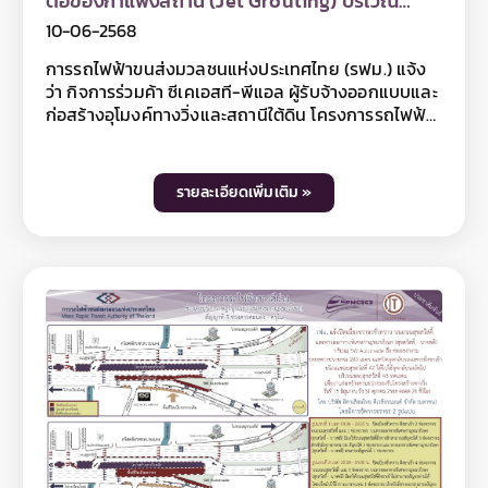
ต่อของกำแพงสถานี (Jet Grouting) บริเวณ
สถานีบางขุนพรหม
10-06-2568
การรถไฟฟ้าขนส่งมวลชนแห่งประเทศไทย (รฟม.) แจ้ง
ว่า กิจการร่วมค้า ซีเคเอสที-พีแอล ผู้รับจ้างออกแบบและ
ก่อสร้างอุโมงค์ทางวิ่งและสถานีใต้ดิน โครงการรถไฟฟ้า
สายสีม่วง ช่วงเตาปูน - ราษฎร์บูรณะ (วงแหวนกาญจนา
ภิเษก) สัญญาที่ 2 ช่วงหอสมุดแห่งชาติ – ผ่านฟ้า มี
ความจำเป็นต้องปิดเบี่ยงจราจรเพิ่มเติม บนถนนวิสุทธิ
รายละเอียดเพิ่มเติม »
กษัตริย์ บริเวณธนาคารแห่งประเทศไทย เพื่อปรับปรุง
สภาพดินไม่ให้น้ำซึมผ่านบริเวณรอยต่อของกำแพงสถานี
(Jet Grouting) บริเวณสถานีบางขุนพรหม ตั้งแต่วันที่
15 มิถุนายน – 31 กรกฎาคม 2568 เวลา 22.00 น. เป็นต้น
ไป ตลอด 24 ชั่วโมง มีผลให้บนถนนวิสุทธิกษัตริย์ บริเวณ
ปิดเบี่ยง สามารถสัญจรได้ ฝั่งละ 1 ช่องจราจร ทั้งนี้
ประชาชนสามารถเข้า-ออกที่พักอาศัยได้ตามปกติ ทั้งนี้
การปิดเบี่ยงจราจรเพื่อดำเนินงานดังกล่าว อาจทำให้ผู้ใช้
เส้นทางไม่ได้รับความสะดวกในการเดินทางและอาจมี
เสียงดังรบกวนพื้นที่บริเวณใกล้เคียงในวันเวลาดังกล่าว
ดังนั้น หากไม่มีความจำเป็น โปรดหลีกเลี่ยงเส้นทาง และ
รฟม. ต้องขออภัยมา ณ โอกาสนี้ โดยผู้ใช้เส้นทาง
สามารถสอบถามรายละเอียดการเบี่ยงจราจรได้ที่