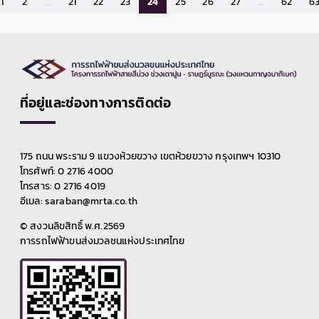
1
2
...
21
22
23
24
25
26
27
...
62
6
ให้ฝั่งขาเข้าไม่สามารถสัญจรได้ โดยให้เบี่ยงไปใช้ถนน
บริเวณซอยสุขสวัสดิ์ 54 ทดแทน และฝั่งขาออกสามารถ
สัญจรได้ 3 ช่องจราจร ทั้งนี้ การปิดเบี่ยงจราจรเพื่อ
ดำเนินงานดังกล่าว อาจทำให้ผู้ใช้เส้นทางไม่ได้รับความ
สะดวกในการเดินทางและอาจมีเสียงดังรบกวนพื้นที่
บริเวณใกล้เคียงในวันเวลาดังกล่าว ดังนั้น หากไม่มีความ
จำเป็น โปรดหลีกเลี่ยงเส้นทาง และ รฟม. ต้องขออภัยมา
ที่อยู่และช่องทางการติดต่อ
ณ โอกาสนี้ โดยผู้ใช้เส้นทางสามารถสอบถามรายละเอียด
การปิดเบี่ยงจราจรได้ที่หมายเลข 08 5014 6522 และ
ติดตามข้อมูลโครงการฯ ได้ที่เว็บไซต์ www.mrta-
purplelinesouth.com Facebook โครงการรถไฟฟ้า
175 ถนน พระราม 9 แขวงห้วยขวาง เขตห้วยขวาง กรุงเทพฯ 10310
สายสีม่วง ช่วงเตาปูน - ราษฎร์บูรณะ และ Line
โทรศัพท์: 0 2716 4000
@mrtpurpleline
โทรสาร: 0 2716 4019
อีเมล: saraban@mrta.co.th
© สงวนลิขสิทธิ์ พ.ศ.2569
การรถไฟฟ้าขนส่งมวลชนแห่งประเทศไทย