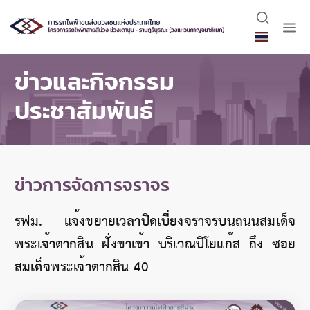
ข่าวและกิจกรรม
ประชาสัมพันธ์
ข่าวการจัดการจราจร
รฟม. แจ้งขยายเวลาปิดเบี่ยงจราจรบนถนนสมเด็จ
พระเจ้าตากสิน ฝั่งขาเข้า บริเวณปิโยแก๊ส ถึง ซอย
สมเด็จพระเจ้าตากสิน 40