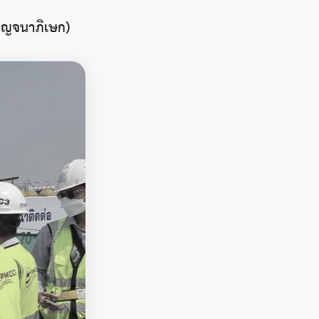
กาญจนาภิเษก)