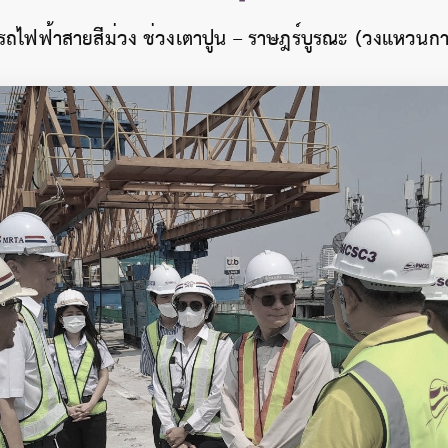
รรถไฟฟ้าสายสีม่วง ช่วงเตาปูน – ราษฎร์บูรณะ (วงแหวน