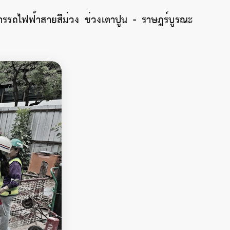
รรถไฟฟ้าสายสีม่วง ช่วงเตาปูน - ราษฎร์บูรณะ