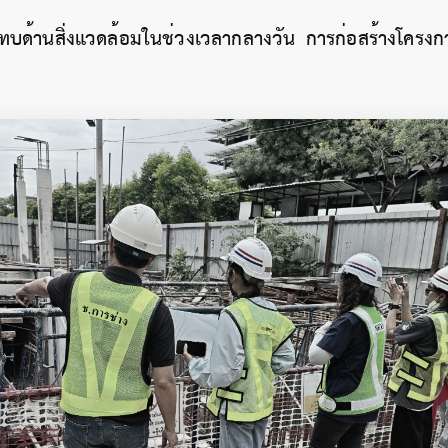
บด้านสิ่งแวดล้อมในช่วงเวลากลางวัน การก่อสร้างโครงกา