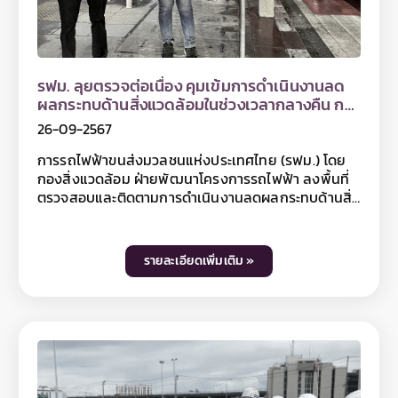
ระบายน้ำ ซึ่งการดำเนินการดังกล่าว เป็นไปตามนโยบาย
ด้านความรับผิดชอบต่อสังคม ที่มุ่งเน้นการให้ความ
สำคัญกับประชาชน และชุมชนตามแนวสายทาง ซึ่งอาจได้
รับผลกระทบจากการดำเนินงานก่อสร้างของโครงการฯ
สำหรับท่านที่สนใจสามารถติดตามข้อมูลโครงการฯ ได้ที่
รฟม. ลุยตรวจต่อเนื่อง คุมเข้มการดำเนินงานลด
เว็บไซต์ www.mrta-purplelinesouth.com Facebook
ผลกระทบด้านสิ่งแวดล้อมในช่วงเวลากลางคืน การ
โครงการรถไฟฟ้าสายสีม่วง ช่วงเตาปูน - ราษฎร์บูรณะ
ก่อสร้างโครงการรถไฟฟ้าสายสีม่วง ช่วงเตาปูน -
26-09-2567
และ Line @mrtpurpleline หรือติดตามข้อมูลข่าวสาร
ราษฎร์บูรณะ (วงแหวนกาญจนาภิเษก)
รฟม. เพิ่มเติมได้ที่เว็บไซต์ รฟม. www.mrta.co.th และ
การรถไฟฟ้าขนส่งมวลชนแห่งประเทศไทย (รฟม.) โดย
เฟซบุ๊กแฟนเพจการรถไฟฟ้าขนส่งมวลชนแห่ง
กองสิ่งแวดล้อม ฝ่ายพัฒนาโครงการรถไฟฟ้า ลงพื้นที่
ประเทศไทย หรือ Call Center รฟม. โทรศัพท์ 0 2716
ตรวจสอบและติดตามการดำเนินงานลดผลกระทบด้านสิ่ง
4044
แวดล้อมในช่วงเวลากลางคืน (Night Audit) การ
ก่อสร้างโครงการรถไฟฟ้าสายสีม่วง ช่วงเตาปูน -
ราษฎร์บูรณะ (วงแหวนกาญจนาภิเษก) ตลอดแนวเส้น
รายละเอียดเพิ่มเติม »
ทางโครงการฯ โดยเริ่มตั้งแต่บริเวณจุดก่อสร้าง Cut &
Cover บริเวณถนนทหาร รวมถึงตลอดแนวก่อสร้าง
โครงสร้างทางวิ่งหลัก บนถนนสามเสน ถนนพระสุเมรุ
ถนนมหาไชย ถนนจักรเพชร ถนนประชาธิปก ถนนสมเด็จ
พระเจ้าตากสิน ถนนสุขสวัสดิ์ และสิ้นสุดที่พื้นที่ก่อสร้าง
โรงจอดรถไฟฟ้า บริเวณด้านข้างด่านเก็บค่าผ่านทาง
พิเศษบางครุ 3 ของทางพิเศษกาญจนาภิเษก (บางพลี -