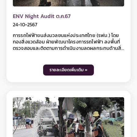
@mrtpurpleline หรือติดตามข้อมูลข่าวสาร รฟม. เพิ่ม
เติมได้ที่เว็บไซต์ รฟม. www.mrta.co.th และเฟซบุ๊กแฟน
เพจการรถไฟฟ้าขนส่งมวลชนแห่งประเทศไทย หรือ Call
ENV Night Audit ต.ค.67
Center รฟม. โทรศัพท์ 0 2716 4044
24-10-2567
การรถไฟฟ้าขนส่งมวลชนแห่งประเทศไทย (รฟม.) โดย
กองสิ่งแวดล้อม ฝ่ายพัฒนาโครงการรถไฟฟ้า ลงพื้นที่
ตรวจสอบและติดตามการดำเนินงานลดผลกระทบด้านสิ่ง
แวดล้อมในช่วงเวลากลางคืน (Night Audit) การ
ก่อสร้างโครงการรถไฟฟ้าสายสีม่วง ช่วงเตาปูน -
ราษฎร์บูรณะ (วงแหวนกาญจนาภิเษก) ตลอดแนวเส้น
รายละเอียดเพิ่มเติม »
ทางโครงการฯ โดยเริ่มตั้งแต่บริเวณจุดก่อสร้าง Cut &
Cover บริเวณถนนทหาร จากนั้นเดินทางไปตรวจสอบจุด
ก่อสร้างสถานีบนถนนสามเสน ถนนพระสุเมรุ ถนน
มหาไชย ถนนจักรเพชร ถนนประชาธิปก ถนนสมเด็จ
พระเจ้าตากสิน ถนนสุขสวัสดิ์ และสิ้นสุดที่พื้นที่ก่อสร้าง
โรงจอดรถไฟฟ้า บริเวณด้านข้างด่านเก็บค่าผ่านทาง
พิเศษบางครุ 3 ของทางพิเศษกาญจนาภิเษก (บางพลี -
สุขสวัสดิ์) สำหรับการลงพื้นที่ครั้งนี้ รฟม. ได้ตรวจสอบ
การปฏิบัติตามมาตรการป้องกันและแก้ไขผลกระทบด้าน
สิ่งแวดล้อมในช่วงเวลากลางคืนตามที่กำหนดไว้ใน