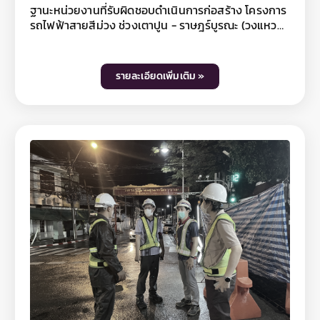
เฟซบุ๊กโครงการรถไฟฟ้าสายสีม่วง ช่วงเตาปูน -
ฐานะหน่วยงานที่รับผิดชอบดำเนินการก่อสร้าง โครงการ
ราษฎร์บูรณะ และ Line @mrtpurpleline หรือติดตาม
รถไฟฟ้าสายสีม่วง ช่วงเตาปูน - ราษฎร์บูรณะ (วงแหวน
ข้อมูลข่าวสาร รฟม. เพิ่มเติมได้ที่เว็บไซต์ รฟม.
กาญจนาภิเษก) กำชับผู้รับจ้างก่อสร้างงานโยธาทุก
www.mrta.co.th และเฟซบุ๊กแฟนเพจการรถไฟฟ้า
สัญญา ดำเนินการขุดลอกท่อระบายน้ำ และบ่อพักตลอด
ขนส่งมวลชนแห่งประเทศไทย หรือ Call Center รฟม.
แนวเส้นทางโครงการฯ อย่างต่อเนื่องเป็นประจำทุกเดือน
รายละเอียดเพิ่มเติม »
โทรศัพท์ 0 2716 4044
เพื่อป้องกันเศษวัสดุอุดตันในแนวก่อสร้างรถไฟฟ้า และ
เพิ่มประสิทธิภาพการระบายน้ำให้ดีมากยิ่งขึ้น โดยเริ่มจาก
ถนนสามเสน ถนนพระสุเมรุ ถนนมหาไชย ถนน
ประชาธิปก ถนนสมเด็จพระเจ้าตากสิน และตลอดแนว
ถนนสุขสวัสดิ์ จนถึงบริเวณครุใน พร้อมกันนี้ รฟม. ได้
เน้นย้ำให้โครงการฯ เฝ้าระวังพื้นที่เสี่ยงต่างๆ ที่อาจเกิด
น้ำท่วมขังได้ง่ายในช่วงที่มีฝนตกหนัก ควบคู่กับการจัด
เตรียมเจ้าหน้าที่ และเครื่องสูบน้ำให้พร้อมใช้งานอยู่เสมอ
เพื่อช่วยเหลือและอำนวยความสะดวกให้แก่ประชาชน ตาม
นโยบายด้านความรับผิดชอบต่อสังคมในการให้ความ
สำคัญแก่ประชาชน และชุมชนตามแนวสายทางโครงการ
รถไฟฟ้า ซึ่งอาจได้รับผลกระทบจากการดำเนินงาน
ก่อสร้างโครงการฯ โดยท่านที่สนใจสามารถติดตามข้อมูล
โครงการฯ ได้ที่เว็บไซต์ www.mrta-
purplelinesouth.com Facebook โครงการรถไฟฟ้า
สายสีม่วง ช่วงเตาปูน - ราษฎร์บูรณะ และ Line