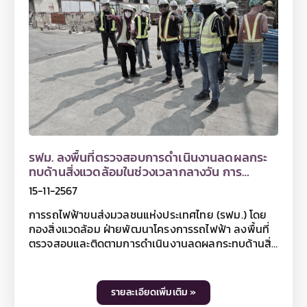
รฟม. ลงพื้นที่ตรวจสอบการดำเนินงานลดผลกระ
ทบด้านสิ่งแวดล้อมในช่วงเวลากลางวัน การ
ก่อสร้างโครงการรถไฟฟ้าสายสีม่วง ช่วงเตาปูน -
15-11-2567
ราษฎร์บูรณะ (วงแหวนกาญจนาภิเษก)
การรถไฟฟ้าขนส่งมวลชนแห่งประเทศไทย (รฟม.) โดย
กองสิ่งแวดล้อม ฝ่ายพัฒนาโครงการรถไฟฟ้า ลงพื้นที่
ตรวจสอบและติดตามการดำเนินงานลดผลกระทบด้านสิ่ง
แวดล้อมในช่วงเวลากลางวัน การก่อสร้างโครงการ
รถไฟฟ้าสายสีม่วง ช่วงเตาปูน - ราษฎร์บูรณะ (วงแหวน
กาญจนาภิเษก) ตลอดแนวเส้นทางโครงการฯ โดยเริ่ม
รายละเอียดเพิ่มเติม »
ตั้งแต่บริเวณจุดก่อสร้าง Cut & Cover บริเวณถนน