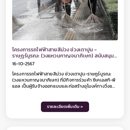
รายงาน EIA เช่น การติดตั้งรั้วทึบสูง 2 เมตร ตามแนว
พื้นที่ก่อสร้าง การปิดคลุมกองวัสดุก่อสร้างที่ก่อให้เกิด
ฝุ่นละอองในระหว่างรอการใช้งานหรือรอการขนย้าย การ
ทำความสะอาดแนวแบริเออร์และถนนสาธารณะ การจัดทำ
ทางเดินเท้าชั่วคราวทดแทนทางเดินเท้าเดิม รวมถึงตรวจ
สอบการติดตั้งไฟฟ้าส่องสว่าง การติดป้ายสัญญาณ
จราจรและไฟกระพริบตลอดแนวก่อสร้างโครงการฯ
เป็นต้น นอกจากนี้ รฟม. ยังได้กำชับให้ที่ปรึกษาโครง
โครงการรถไฟฟ้าสายสีม่วง ช่วงเตาปูน -
การฯ และผู้รับจ้างก่อสร้างงานโยธาทุกสัญญา ต้อง
ราษฎร์บูรณะ (วงแหวนกาญจนาภิเษก) สนับสนุน
ปฏิบัติตามมาตรการป้องกันและแก้ไขผลกระทบสิ่ง
รถน้ำสำนักงานเขตดุสิต และฉีดล้างทำความ
แวดล้อมอย่างเคร่งครัด เพื่อให้การดำเนินงานก่อสร้างโค
16-10-2567
สะอาดถนนบริเวณจุดก่อสร้างของโครงการและ
รงการฯ เป็นไปตามมาตรการลดกระทบด้านสิ่งแวดล้อม
บริเวณใกล้เคียง
โครงการรถไฟฟ้าสายสีม่วง ช่วงเตาปูน-ราษฎร์บูรณะ
และเพื่ออำนวยความสะดวกให้กับประชาชนผู้ใช้เส้นทาง
(วงแหวนกาญจนาภิเษก) ที่มีกิจการร่วมค้า ซีเคเอสที-พี
โดยท่านที่สนใจสามารถติดตามข้อมูลโครงการฯ ได้ที่
แอล เป็นผู้รับจ้างออกแบบและก่อสร้างอุโมงค์ทางวิ่งและ
เว็บไซต์ www.mrta-purplelinesouth.com Facebook
สถานีใต้ดิน สัญญาที่ 1 ช่วงเตาปูน – หอสมุดแห่งชาติ
โครงการรถไฟฟ้าสายสีม่วง ช่วงเตาปูน - ราษฎร์บูรณะ
และสัญญาที่ 2 ช่วงหอสมุดแห่งชาติ-ผ่านฟ้า สนับสนุน
และ Line@ mrtpurpleline หรือติดตามข้อมูลข่าวสาร
รถน้ำในกิจกรรมล้างทำความสะอาดถนนของสำนักงาน
รฟม. เพิ่มเติมได้ที่เว็บไซต์ รฟม. www.mrta.co.th และ
รายละเอียดเพิ่มเติม »
เขตดุสิต และได้ดำเนินกิจกรรมล้างทำความสะอาดพื้นผิว
เฟซบุ๊กแฟนเพจการรถไฟฟ้าขนส่งมวลชนแห่ง
จราจรบนถนนทหาร ถนนสามเสน ถนนพระสุเมรุ และ
ประเทศไทย หรือ Call Center รฟม. โทรศัพท์ 0 2716
ถนนใกล้เคียง รวมถึงพื้นที่โดยรอบบริเวณจุดก่อสร้าง
4044
ของโครงการฯ เป็นประจำสม่ำเสมอ ทั้งในช่วงเวลากลาง