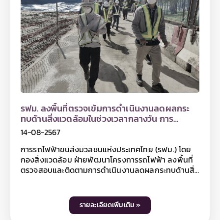
ครั้งนี้ รฟม. ได้ตรวจสอบการปฏิบัติตามมาตรการป้องกัน
และแก้ไขผลกระทบด้านสิ่งแวดล้อมในช่วงเวลากลางคืน
ตามที่กำหนดไว้ในรายงาน EIA เช่น การปิดคลุมกองดิน
กองทราย และเศษวัสดุก่อสร้างที่ก่อให้เกิดฝุ่นละอองใน
ระหว่างรอการใช้งานหรือรอการขนย้าย การทำความ
สะอาดล้อรถก่อนออกจากพื้นที่ก่อสร้าง การติดตั้งรั้วทึบ
สูง 2 เมตรตามแนวพื้นที่ก่อสร้าง พร้อมทั้งตรวจสอบ
การสวมใส่อุปกรณ์ป้องกันอันตรายส่วนบุคคลขณะ
ปฏิบัติงานในพื้นที่ก่อสร้าง และการติดตั้งป้ายสัญญาณ
จราจร ไฟกระพริบและไฟส่องสว่าง ตลอดแนวก่อสร้างโค
รงการฯ การจัดทำทางเดินเท้าชั่วคราวทดแทนทางเดิน
รฟม. ลงพื้นที่ตรวจเข้มการดำเนินงานลดผลกระ
เท้าเดิม รวมถึงตรวจสอบกิจกรรมการก่อสร้างที่อาจก่อ
ทบด้านสิ่งแวดล้อมในช่วงเวลากลางวัน การ
ให้เกิดเสียงดังในช่วงเวลากลางคืน โดย รฟม. ได้กำชับให้
ก่อสร้างโครงการรถไฟฟ้าสายสีม่วง ช่วงเตาปูน -
14-08-2567
ที่ปรึกษาและผู้รับจ้างก่อสร้างงานโยธา ลงพื้นที่
ราษฎร์บูรณะ (วงแหวนกาญจนาภิเษก)
ประชาสัมพันธ์ให้ประชาชนในพื้นที่ได้รับทราบข้อมูลก่อน
การรถไฟฟ้าขนส่งมวลชนแห่งประเทศไทย (รฟม.) โดย
ดำเนินกิจกรรมดังกล่าวทุกครั้ง พร้อมเน้นย้ำให้เจ้าหน้าที่
กองสิ่งแวดล้อม ฝ่ายพัฒนาโครงการรถไฟฟ้า ลงพื้นที่
ทุกคนปฏิบัติตามมาตรฐานการลดผลกระทบด้านสิ่ง
ตรวจสอบและติดตามการดำเนินงานลดผลกระทบด้านสิ่ง
แวดล้อมอย่างเคร่งครัดต่อไป โดยท่านที่สนใจสามารถ
แวดล้อมในช่วงเวลากลางวัน (Day Audit) การก่อสร้าง
ติดตามข้อมูลโครงการฯ ได้ที่เว็บไซต์ www.mrta-
โครงการรถไฟฟ้าสายสีม่วง ช่วงเตาปูน - ราษฎร์บูรณะ
purplelinesouth.com Facebook โครงการรถไฟฟ้า
(วงแหวนกาญจนาภิเษก) ตลอดแนวเส้นทางโครงการฯ
รายละเอียดเพิ่มเติม »
สายสีม่วง ช่วงเตาปูน - ราษฎร์บูรณะ และ Line
โดยเริ่มตั้งแต่บริเวณจุดก่อสร้าง Cut & Cover บริเวณ