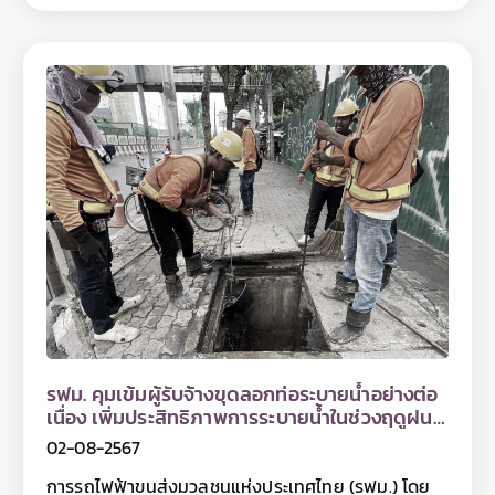
@mrtpurpleline หรือติดตาม ข้อมูลข่าวสาร รฟม. เพิ่ม
ถนนทหาร จากนั้นตรวจสอบการดำเนินงานต่อเนื่อง
เติมได้ที่เว็บไซต์ รฟม. www.mrta.co.th และเฟซบุ๊กแฟน
ตลอดแนวก่อสร้างโครงการ ตั้งแต่ถนนสามเสน ถนน
เพจการรถไฟฟ้าขนส่งมวลชน แห่งประเทศไทย หรือ Call
พระสุเมรุ ถนนมหาไชย ถนนจักรเพชร ถนนประชาธิปก
Center รฟม. โทรศัพท์ 0 2716 4044
ถนนสมเด็จพระเจ้าตากสิน และแนวก่อสร้างโครงสร้าง
ทางวิ่งหลัก บนถนนสุขสวัสดิ์ รวมถึงพื้นที่ก่อสร้างโรง
จอดรถไฟฟ้า บริเวณด้านข้างด่านเก็บค่าผ่านทางพิเศษ
บางครุ 3 ของทางพิเศษกาญจนาภิเษก (บางพลี -
สุขสวัสดิ์) สำหรับการลงพื้นที่ครั้งนี้ รฟม. ได้ตรวจสอบ
การปฏิบัติตามมาตรการป้องกันและแก้ไขผลกระทบสิ่ง
แวดล้อมในช่วงเวลากลางวันตามที่กำหนดไว้ในรายงาน
EIA เช่น การสวมใส่อุปกรณ์ป้องกันภัยส่วนบุคคล การ
ติดตั้งรั้วทึบสูง 2 เมตรตามแนวพื้นที่ก่อสร้าง การจัดให้มี
ป้ายสัญญาณจราจร ไฟกระพริบ การจัดทำทางเดินเท้า
ชั่วคราวทดแทนทางเดินเท้าเดิมพร้อมป้ายแจ้งบอกแนว
เส้นทางเดินเท้าเพื่อความปลอดภัย การปิดคลุมกองดิน
และเศษวัสดุก่อสร้างที่ก่อให้เกิดฝุ่นละอองในระหว่างรอ
การใช้งานหรือรอการขนย้าย การทำความสะอาดล้อรถ
รฟม. คุมเข้มผู้รับจ้างขุดลอกท่อระบายน้ำอย่างต่อ
ก่อนออกจากพื้นที่ก่อสร้าง การจัดเก็บขยะ และทำความ
เนื่อง เพิ่มประสิทธิภาพการระบายน้ำในช่วงฤดูฝน
สะอาดในพื้นที่ก่อสร้างรวมถึงถนนสาธารณะ เป็นต้น
ตามแนวสายทางโครงการรถไฟฟ้าสายสีม่วงฯ
นอกจากนี้ ยังได้ตรวจสอบการจัดการพื้นผิวถนนไม่ให้
02-08-2567
ขรุขระหรือเป็นหลุม เพื่อความปลอดภัยของประชาชนผู้ใช้
การรถไฟฟ้าขนส่งมวลชนแห่งประเทศไทย (รฟม.) โดย
เส้นทาง โดย รฟม. ได้กำชับให้ที่ปรึกษาโครงการฯ และ