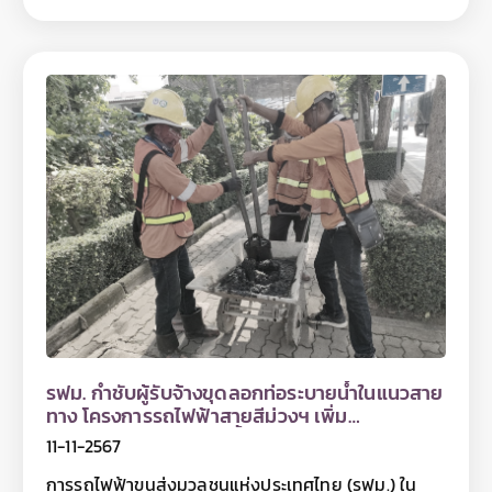
ทหาร รวมถึงตลอดแนวก่อสร้างโครงสร้างทางวิ่งหลัก
ตามแนวเส้นทางโครงการ บนถนนสามเสน ถนน
ประชาธิปก ถนนสมเด็จพระเจ้าตากสิน และถนนสุขสวัสดิ์
และสิ้นสุดที่พื้นที่ก่อสร้างโรงจอดรถไฟฟ้า บริเวณด้าน
ข้างด่านเก็บค่าผ่านทางพิเศษบางครุ 3 ของทางพิเศษ
กาญจนาภิเษก (บางพลี - สุขสวัสดิ์) โดยในการลงพื้นที่
ครั้งนี้ รฟม. ได้ตรวจสอบการปฏิบัติตามมาตรการป้องกัน
และแก้ไขผลกระทบสิ่งแวดล้อมในช่วงเวลากลางวัน ตาม
ที่กำหนดไว้ในรายงาน EIA เช่น การปิดคลุมกองวัสดุ
ก่อสร้างที่ก่อให้เกิดฝุ่นละอองภายในพื้นที่โครงการฯ การ
ทำความสะอาดล้อรถก่อนนำรถออกจากพื้นที่ก่อสร้าง
การปิดคลุมรถที่ใช้ขนส่งวัสดุก่อสร้างด้วยผ้าใบเพื่อกัน
วัสดุตกหล่นและป้องกันการฟุ้งกระจายของฝุ่นละออง
การติดตั้งรั้วกั้นรอบพื้นที่ก่อสร้าง รวมถึงตรวจสอบการ
จัดติดตั้งป้ายประชาสัมพันธ์และป้ายสัญญาณจราจร
และการจัดทำทางเท้าชั่วคราวเพื่ออำนวยความสะดวกให้
ประชาชนสามารถสัญจรได้ในระหว่างที่มีงานก่อสร้าง
รฟม. กำชับผู้รับจ้างขุดลอกท่อระบายน้ำในแนวสาย
เป็นต้น พร้อมทั้งได้เน้นย้ำให้เจ้าหน้าที่ทุกคนปฏิบัติตาม
ทาง โครงการรถไฟฟ้าสายสีม่วงฯ เพิ่ม
มาตรการป้องกันและแก้ไขผลกระทบสิ่งแวดล้อมอย่าง
ประสิทธิภาพการระบายน้ำ
11-11-2567
เคร่งครัด สำหรับท่านที่สนใจสามารถติดตามข้อมูลโครง
การฯ ได้ที่เว็บไซต์ www.mrta-purplelinesouth.com
การรถไฟฟ้าขนส่งมวลชนแห่งประเทศไทย (รฟม.) ใน