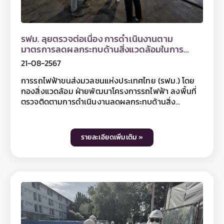
รฟม. ลุยตรวจต่อเนื่อง การดำเนินงานตาม
มาตรการลดผลกระทบด้านสิ่งแวดล้อมในการ
ก่อสร้าง โครงการรถไฟฟ้าสายสีม่วง ช่วงเตาปูน -
21-08-2567
ราษฎร์บูรณะ (วงแหวนกาญจนาภิเษก)
การรถไฟฟ้าขนส่งมวลชนแห่งประเทศไทย (รฟม.) โดย
กองสิ่งแวดล้อม ฝ่ายพัฒนาโครงการรถไฟฟ้า ลงพื้นที่
ตรวจติดตามการดำเนินงานลดผลกระทบด้านสิ่ง
แวดล้อมในการก่อสร้าง ช่วงเวลากลางคืน ตลอดแนว
เส้นทางโครงการรถไฟฟ้าสายสีม่วง ช่วงเตาปูน -
ราษฎร์บูรณะ (วงแหวนกาญจนาภิเษก) โดยเริ่มตั้งแต่จุด
รายละเอียดเพิ่มเติม »
ก่อสร้าง Cut & Cover บริเวณถนนทหาร และบริเวณ
พื้นที่ก่อสร้างสถานีตลอดแนวถนนสามเสน ถนน
พระสุเมรุ ถนนมหาไชย ถนนจักรเพชร ถนนประชาธิปก
ถนนสมเด็จพระเจ้าตากสิน รวมถึงตลอดแนวก่อสร้าง
โครงสร้างทางวิ่งหลัก บนถนนสุขสวัสดิ์ จนไปสิ้นสุด
บริเวณพื้นที่ก่อสร้างโรงจอดรถไฟฟ้า บริเวณด้านข้าง
ด่านเก็บค่าผ่านทางพิเศษบางครุ 3 ของทางพิเศษ
กาญจนาภิเษก (บางพลี - สุขสวัสดิ์) สำหรับการลงพื้นที่