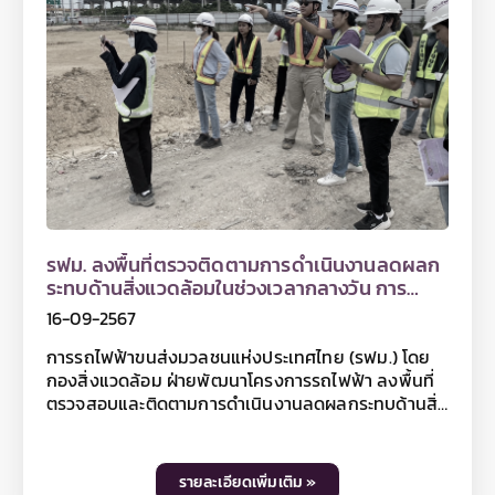
สุขสวัสดิ์) โดยในการลงพื้นที่ครั้งนี้ รฟม. ได้ตรวจสอบ
การปฏิบัติตามมาตรการป้องกันและแก้ไขผลกระทบสิ่ง
แวดล้อมในช่วงเวลากลางคืนตามที่กำหนดไว้ในรายงาน
EIA เช่น การปิดคลุมกองดิน กองทราย และเศษวัสดุ
ก่อสร้างที่ก่อให้เกิดฝุ่นละอองในระหว่างรอการใช้งานหรือ
รอการขนย้าย การทำความสะอาดล้อรถก่อนออกจาก
พื้นที่ก่อสร้าง การจัดรถทำความสะอาดดูดฝุ่นผิวจราจร
พร้อมทั้งตรวจสอบการสวมใส่อุปกรณ์ป้องกันอันตราย
ส่วนบุคคลขณะปฏิบัติงานในพื้นที่ก่อสร้าง และการติดตั้ง
ป้ายสัญญาณจราจร ไฟกระพริบและไฟส่องสว่าง ตลอด
แนวก่อสร้างโครงการฯ การจัดทำทางเดินเท้าชั่วคราว
ทดแทนทางเดินเท้าเดิม รวมถึงตรวจสอบกิจกรรมการ
รฟม. ลงพื้นที่ตรวจติดตามการดำเนินงานลดผลก
ก่อสร้างที่อาจก่อให้เกิดเสียงดังในช่วงเวลากลางคืน
ระทบด้านสิ่งแวดล้อมในช่วงเวลากลางวัน การ
เป็นต้น นอกจากนี้ รฟม. ยังได้กำชับให้ที่ปรึกษาโครง
ก่อสร้างโครงการรถไฟฟ้าสายสีม่วง ช่วงเตาปูน -
16-09-2567
การฯ และผู้รับจ้างก่อสร้างงานโยธาทุกสัญญา ต้อง
ราษฎร์บูรณะ (วงแหวนกาญจนาภิเษก)
ปฏิบัติตามมาตรการป้องกันและแก้ไขผลกระทบสิ่ง
การรถไฟฟ้าขนส่งมวลชนแห่งประเทศไทย (รฟม.) โดย
แวดล้อมอย่างเคร่งครัด สำหรับท่านที่สนใจสามารถ
กองสิ่งแวดล้อม ฝ่ายพัฒนาโครงการรถไฟฟ้า ลงพื้นที่
ติดตามข้อมูลโครงการฯ ได้ที่เว็บไซต์ www.mrta-
ตรวจสอบและติดตามการดำเนินงานลดผลกระทบด้านสิ่ง
purplelinesouth.com Facebook โครงการรถไฟฟ้า
แวดล้อมในช่วงเวลากลางวัน (Day Audit) การก่อสร้าง
สายสีม่วง ช่วงเตาปูน - ราษฎร์บูรณะ และ Line@
โครงการรถไฟฟ้าสายสีม่วง ช่วงเตาปูน - ราษฎร์บูรณะ
mrtpurpleline หรือติดตามข้อมูลข่าวสาร รฟม. เพิ่มเติม
(วงแหวนกาญจนาภิเษก) ตลอดแนวเส้นทางโครงการฯ
รายละเอียดเพิ่มเติม »
ได้ที่เว็บไซต์ รฟม. www.mrta.co.th และเฟซบุ๊กแฟนเพจ