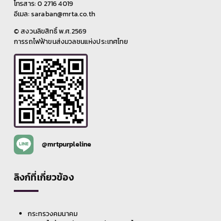
4044
โทรสาร: 0 2716 4019
อีเมล: saraban@mrta.co.th
© สงวนลิขสิทธิ์ พ.ศ.2569
การรถไฟฟ้าขนส่งมวลชนแห่งประเทศไทย
@mrtpurpleline
ลิงก์ที่เกี่ยวข้อง
กระทรวงคมนาคม