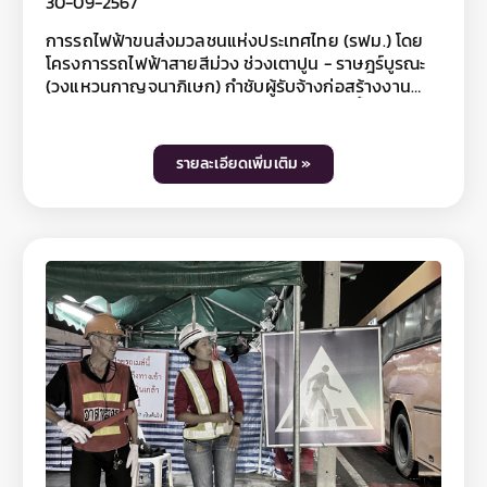
30-09-2567
Facebook โครงการรถไฟฟ้าสายสีม่วง ช่วงเตาปูน -
ประสิทธิภาพการระบายน้ำ เตรียมพร้อมรับมือฝน
ราษฎร์บูรณะ และ Line @mrtpurpleline หรือติดตาม
ตกหนัก
การรถไฟฟ้าขนส่งมวลชนแห่งประเทศไทย (รฟม.) โดย
ข้อมูลข่าวสาร รฟม. เพิ่มเติมได้ที่เว็บไซต์ รฟม.
โครงการรถไฟฟ้าสายสีม่วง ช่วงเตาปูน - ราษฎร์บูรณะ
www.mrta.co.th และเฟซบุ๊กแฟนเพจการรถไฟฟ้า
(วงแหวนกาญจนาภิเษก) กำชับผู้รับจ้างก่อสร้างงาน
ขนส่งมวลชนแห่งประเทศไทย หรือ Call Center รฟม.
โยธาทุกสัญญา ดำเนินการขุดลอกท่อระบายน้ำ บ่อพัก
โทรศัพท์ 0 2716 4044
และลำรางตลอดแนวเส้นทางโครงการฯ อย่างต่อเนื่อง
เป็นประจำทุกเดือน เพื่อป้องกันเศษวัสดุอุดตันในแนว
รายละเอียดเพิ่มเติม »
ก่อสร้างรถไฟฟ้า และเพิ่มประสิทธิภาพการระบายน้ำให้ดี
มากยิ่งขึ้น โดยเริ่มจากถนนสามเสน ถนนพระสุเมรุ ถนน
มหาไชย ถนนประชาธิปก ถนนสมเด็จพระเจ้าตากสิน และ
ตลอดแนวถนนสุขสวัสดิ์ จนถึงบริเวณครุใน พร้อมเน้น
ย้ำให้ดูแลความสะอาดพื้นที่ก่อสร้างและจัดเก็บขยะ
มูลฝอยให้เป็นระเบียบ ป้องกันไม่ให้ดินตะกอนและเศษ
วัสดุจากการก่อสร้างไปอุดตันท่อระบายน้ำ พร้อมกันนี้
รฟม. ได้เน้นย้ำให้โครงการฯ เฝ้าระวังพื้นที่เสี่ยงต่างๆ ที่
อาจเกิดน้ำท่วมขังได้ง่ายในช่วงที่มีฝนตกหนัก ควบคู่กับ
การจัดเตรียมเจ้าหน้าที่ และเครื่องสูบน้ำให้พร้อมใช้งาน
อยู่เสมอ เพื่อช่วยเหลือและอำนวยความสะดวกให้แก่
ประชาชน รวมถึงให้ดูแลความสะอาดพื้นที่ก่อสร้างโดยจัด
เก็บวัสดุก่อสร้าง และขยะมูลฝอยให้เป็นระเบียบ ป้องกัน
ไม่ให้ดินตะกอนและเศษวัสดุจากการก่อสร้างไปอุดตันท่อ