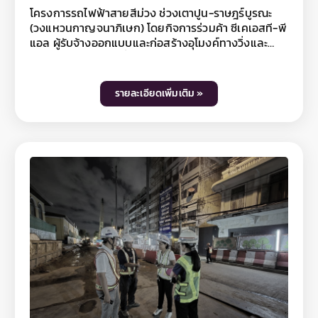
โครงการรถไฟฟ้าสายสีม่วง ช่วงเตาปูน - ราษฎร์บูรณะ
โครงการรถไฟฟ้าสายสีม่วง ช่วงเตาปูน-ราษฎร์บูรณะ
และ Line @mrtpurpleline หรือติดตามข้อมูลข่าวสาร
(วงแหวนกาญจนาภิเษก) โดยกิจการร่วมค้า ซีเคเอสที-พี
รฟม. เพิ่มเติมได้ที่เว็บไซต์ รฟม. www.mrta.co.th และ
แอล ผู้รับจ้างออกแบบและก่อสร้างอุโมงค์ทางวิ่งและ
เฟซบุ๊กแฟนเพจการรถไฟฟ้าขนส่งมวลชนแห่ง
สถานีใต้ดิน สัญญาที่ 1 ช่วงเตาปูน – หอสมุดแห่งชาติ ได้
ประเทศไทย หรือ Call Center รฟม. โทรศัพท์ 0 2716
ดำเนินกิจกรรมล้างทำความสะอาดถนนร่วมกับฝ่ายรักษา
4044
ความสะอาด สำนักงานเขตดุสิต โดยได้ฉีดล้างทำความ
รายละเอียดเพิ่มเติม »
สะอาดพื้นผิวจราจร บนถนนทหาร ถนนสามเสน และถนน
ใกล้เคียง รวมถึงพื้นที่โดยรอบบริเวณจุดก่อสร้างของโค
รงการฯ เป็นประจำสม่ำเสมอ ทั้งในช่วงเวลากลางวันและ
กลางคืน เพื่อความสะอาดในพื้นที่และลดฝุ่นละออง