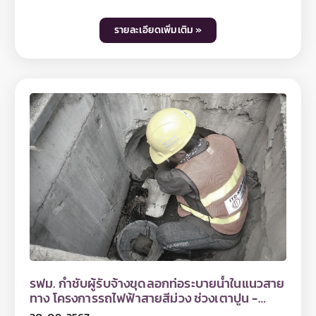
โครงการรถไฟฟ้าสายสีม่วง ช่วงเตาปูน - ราษฎร์บูรณะ
(วงแหวนกาญจนาภิเษก) ตลอดแนวเส้นทางโครงการฯ
รายละเอียดเพิ่มเติม »
โดยเริ่มตั้งแต่บริเวณจุดก่อสร้าง Cut & Cover บริเวณ
ถนนทหาร รวมถึงตลอดแนวก่อสร้างโครงสร้างทางวิ่ง
หลัก บนถนนสามเสน ถนนพระสุเมรุ ถนนมหาไชย ถนน
จักรเพชร ถนนประชาธิปก ถนนสมเด็จพระเจ้าตากสิน
ถนนสุขสวัสดิ์ และสิ้นสุดที่พื้นที่ก่อสร้างโรงจอดรถไฟฟ้า
บริเวณด้านข้างด่านเก็บค่าผ่านทางพิเศษบางครุ 3 ของ
ทางพิเศษกาญจนาภิเษก (บางพลี - สุขสวัสดิ์) สำหรับ
การลงพื้นที่ครั้งนี้ รฟม. ได้ตรวจสอบการปฏิบัติตาม
มาตรการป้องกันและแก้ไขผลกระทบสิ่งแวดล้อมในช่วง
เวลากลางวัน ตามที่กำหนดไว้ในรายงาน EIA เช่น การติด
ตั้งรั้วกั้นรอบพื้นที่ก่อสร้าง การฉีดพรมน้ำป้องกันการฟุ้ง
กระจายของฝุ่นละออง การปิดคลุมกองวัสดุก่อสร้างที่ก่อ
ให้เกิดฝุ่นละอองในระหว่างรอการใช้งานหรือรอการขน
ย้าย การทำความสะอาดล้อรถก่อนออกจากพื้นที่ก่อสร้าง
การติดตั้งป้ายประชาสัมพันธ์และป้ายสัญญาณจราจร
เป็นต้น นอกจากนี้ ได้เน้นย้ำให้เจ้าหน้าที่ทุกคนปฏิบัติตาม
มาตรการป้องกันและแก้ไขผลกระทบสิ่งแวดล้อมอย่าง
รฟม. กำชับผู้รับจ้างขุดลอกท่อระบายน้ำในแนวสาย
เคร่งครัดต่อไป ท่านที่สนใจสามารถติดตามข้อมูลโครง
ทาง โครงการรถไฟฟ้าสายสีม่วง ช่วงเตาปูน -
การฯ ได้ที่เว็บไซต์ www.mrta-purplelinesouth.com
ราษฎร์บูรณะ (วงแหวนกาญจนาภิเษก) เพิ่ม