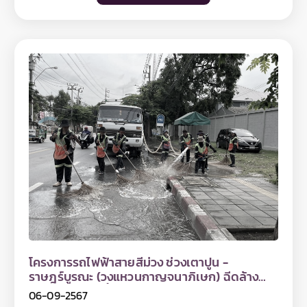
โดยเริ่มตั้งแต่บริเวณจุดก่อสร้าง Cut & Cover บริเวณ
การรถไฟฟ้าขนส่งมวลชนแห่งประเทศไทย หรือ Call
ถนนทหาร จากนั้นตรวจสอบการดำเนินงานต่อเนื่อง
Center รฟม. โทรศัพท์ 0 2716 4044
ตลอดแนวก่อสร้างโครงการ ตั้งแต่ถนนสามเสน ถนน
พระสุเมรุ ถนนมหาไชย ถนนจักรเพชร ถนนประชาธิปก
ถนนสมเด็จพระเจ้าตากสิน และแนวก่อสร้างโครงสร้าง
ทางวิ่งหลัก บนถนนสุขสวัสดิ์ รวมถึงพื้นที่ก่อสร้างโรง
จอดรถไฟฟ้า บริเวณด้านข้างด่านเก็บค่าผ่านทางพิเศษ
บางครุ 3 ของทางพิเศษกาญจนาภิเษก (บางพลี -
สุขสวัสดิ์) สำหรับการลงพื้นที่ครั้งนี้ รฟม. ได้ตรวจสอบ
การปฏิบัติตามมาตรการป้องกันและแก้ไขผลกระทบสิ่ง
แวดล้อมในช่วงเวลากลางวันตามที่กำหนดไว้ในรายงาน
EIA เช่น การติดตั้งรั้วทึบสูง 2 เมตรตามแนวพื้นที่
ก่อสร้าง การฉีดพรมน้ำป้องกันการฟุ้งกระจายของฝุ่น
ละออง การปิดคลุมกองดินและเศษวัสดุก่อสร้าง ที่ก่อให้
เกิดฝุ่นละอองในระหว่างรอการใช้งานหรือรอการขนย้าย
การทำความสะอาดล้อรถและการคลุมผ้าใบกระบะรถ
บรรทุกก่อนออกจากพื้นที่ก่อสร้าง เป็นต้น โดย รฟม. ได้
กำชับให้ที่ปรึกษาโครงการฯ และผู้รับจ้างก่อสร้างงาน
โยธาทุกสัญญา ต้องปฏิบัติตามมาตรการป้องกันและ
โครงการรถไฟฟ้าสายสีม่วง ช่วงเตาปูน -
แก้ไขผลกระทบสิ่งแวดล้อมอย่างเคร่งครัดต่อไป สำหรับ
ราษฎร์บูรณะ (วงแหวนกาญจนาภิเษก) ฉีดล้าง
ท่านที่สนใจสามารถติดตามข้อมูลโครงการฯ ได้ที่เว็บไซต์
ทำความสะอาดพื้นผิวจราจรบริเวณจุดก่อสร้างของ
06-09-2567
www.mrta-purplelinesouth.com Facebook
โครงการฯ และบริเวณใกล้เคียง